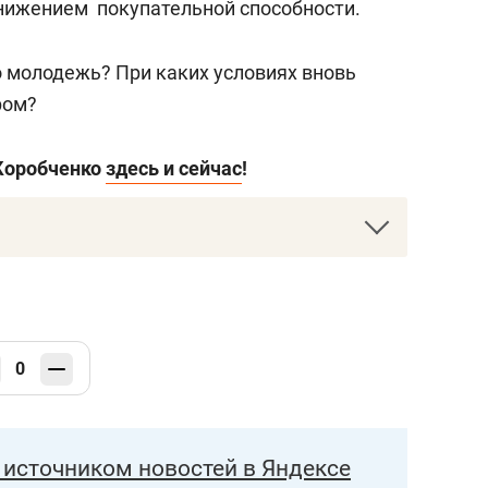
нижением покупательной способности.
о молодежь? При каких условиях вновь
ром?
 Коробченко
здесь и сейчас
!
родился 12 мая 1977 года в Жодино,
кономики, управления и права,
ит» (2011), Российскую академию
твенной службы при президенте РФ, доктор
0
015).
вис».
источником новостей в Яндексе