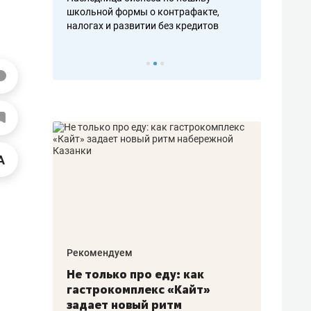
н, дотошных
школьной формы о контрафакте,
рынки, почем
осах мастеров
налогах и развитии без кредитов
чем интересе
Рекомендуем
Рекоме
аждые
Не только про еду: как
Элитн
канал»
гастрокомплекс «Кайт»
и бре
рии
задает новый ритм
гаран