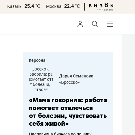
25.4
°С
22.4
°С
Казань
Москва
персона
бодец
Дарья Семенова
 решения»
«Бросско»
«Мама говорила: работа
«Не зна
вообще,
помогает отвлечься
правил,
от болезни, чувствовать
потерят
себя живой»
полгода
ирмы
Наследница бизнеса по пошиву
Как бизнесу 