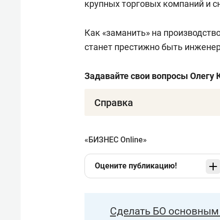
крупных торговых компаний и с
Как «заманить» на производств
станет престижно быть инжене
Задавайте свои вопросы Олегу
Справка
Коробченко Олег Владимирович
Белоруссия. Окончил Институт э
«БИЗНЕС Online»
специальность «финансы и кред
народного хозяйства и государс
Оцените публикацию!
делового администрирования (2
1997 — охранник ТОО «Ремт-Сер
Сделать БО основным 