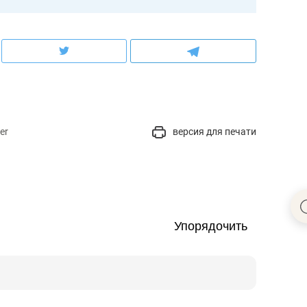
кын».
мт-Сервис А».
ектор ООО «РемСервис».
er
версия для печати
тор ООО «Кориб».
енного совета РТ VI созыва.
Упорядочить
ля премьер-министра РТ – министра
емьер-министра РТ – министр