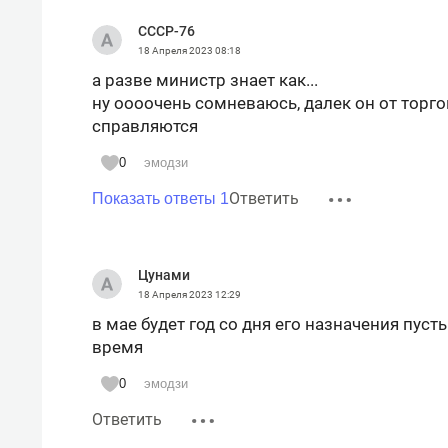
промышленности и торговли РТ.
СССР-76
18 Апреля 2023
08:18
а разве министр знает как...
ну оооочень сомневаюсь, далек он от торг
справляются
0
эмодзи
Ответить
Показать ответы 1
Цунами
18 Апреля 2023
12:29
в мае будет год со дня его назначения пуст
время
0
эмодзи
Ответить