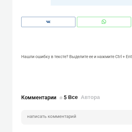
1997–1998 — бухгалтер ООО «Оч
1998–2001 — бухгалтер ООО «Ре
2001–2004 — коммерческий дир
Нашли ошибку в тексте? Выделите ее и нажмите Ctrl + Ent
2004–2022 — генеральный дирек
2019–2022 — депутат Государств
Комментарии
5
Все
Автора
С 30.05.2022 — и. о. заместите
промышленности и торговли РТ
С 15.06.2022 — заместитель пр