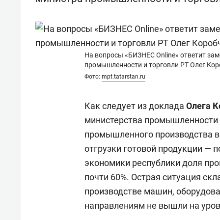
состоянием как основа
«Гонк
антихрупких команд
На вопросы «БИЗНЕС Online» ответит зам
промышленности и торговли РТ Олег Ко
Фото:
mpt.tatarstan.ru
Как следует из доклада
Олега К
министерства промышленности и
промышленного производства в 
отгрузки готовой продукции — по
экономики республики доля пр
почти 60%. Острая ситуация ск
производстве машин, оборудова
направлениям не вышли на уров