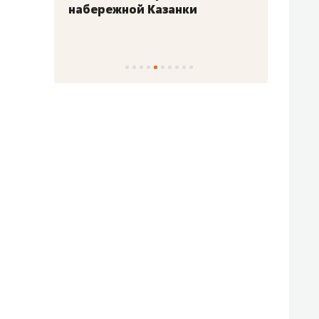
набережной Казанки
«Барк
«Рез