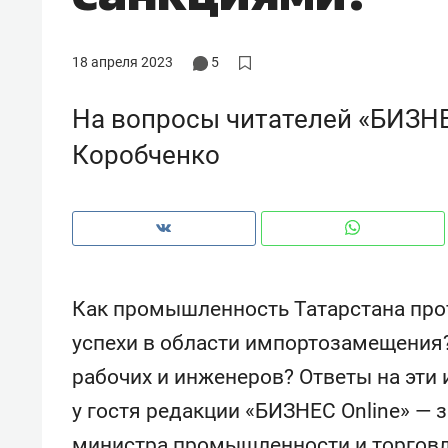
18 апреля 2023
5
На вопросы читателей «БИЗНЕС
Коробченко
Как промышленность Татарстана про
успехи в области импортозамещения?
Рекомендуем
Рекоме
рабочих и инженеров? Ответы на эти 
и Face
Опыт выживания в дикой
Мекси
у гостя редакции «БИЗНЕС Online» —
 будет
природе, работа
и ваго
ва»
с ментальным и физическим
в Мен
министра промышленности и торговл