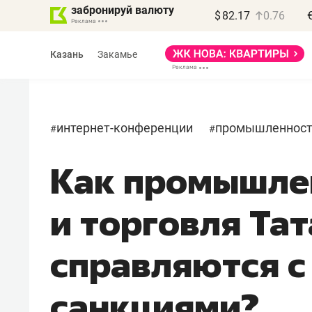
забронируй валюту
$
82.17
0.76
Казань
Закамье
интернет-конференции
промышленнос
#
#
Как промышле
и торговля Та
справляются с
санкциями?