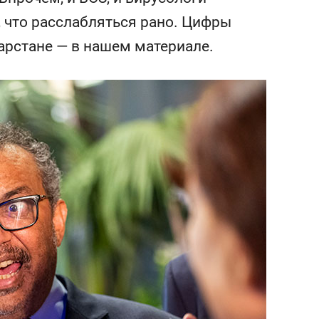
состоянием как основа
, что расслабляться рано. Цифры
антихрупких команд
арстане — в нашем материале.