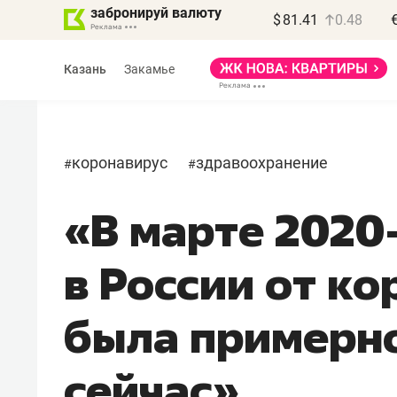
забронируй валюту
$
81.41
0.48
Казань
Закамье
коронавирус
здравоохранение
#
#
«В марте 2020
Василь Мазитов
МАРТ
в России от к
«Не зная местных
правил, бизнес может
была примерно
потерять минимум
полгода»
сейчас»
Как бизнесу выйти на зарубежные