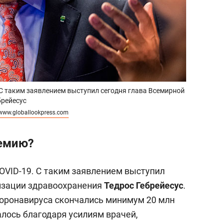
 С таким заявлением выступил сегодня глава Всемирной
брейесус
www.globallookpress.com
емию?
OVID-19. С таким заявлением выступил
изации здравоохранения
Тедрос Гебрейесус
.
 коронавируса скончались минимум 20 млн
алось благодаря усилиям врачей,