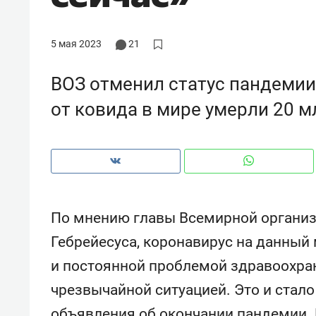
рынки, почему надо знать аксакал
чем интересен Оман?
5 мая 2023
21
ВОЗ отменил статус пандемии 
от ковида в мире умерли 20 м
По мнению главы Всемирной организ
Гебрейесуса, коронавирус на данный
Рекомендуем
Рекоме
и постоянной проблемой здравоохран
Как ГК «МИР ГРУПП» и ВТБ
150 ка
чрезвычайной ситуацией. Это и стал
создают оазис жилого
ID вме
комфорта под Казанью
безоп
объявления об окончании пандемии. В