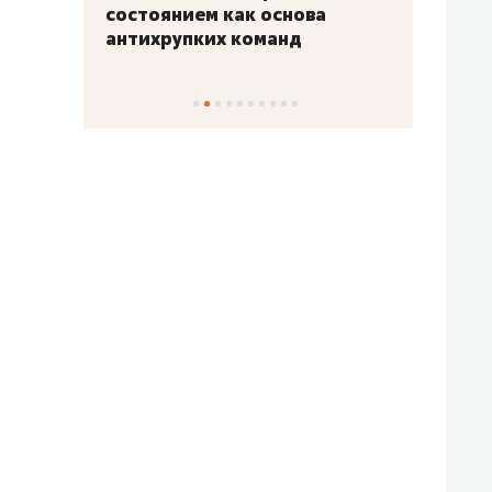
«Гонка Героев»
Казан