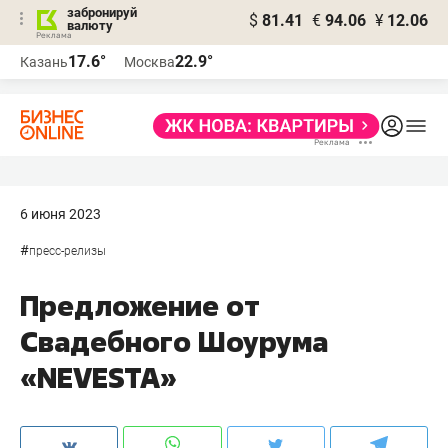
забронируй
$
81.41
€
94.06
¥
12.06
валюту
17.6°
22.9°
Казань
Москва
6 июня 2023
#
пресс-релизы
Предложение от
Свадебного Шоурума
«NEVESTA»