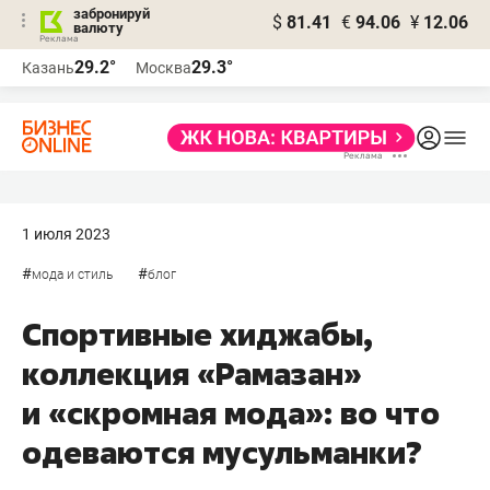
забронируй
$
81.41
€
94.06
¥
12.06
валюту
29.2°
29.3°
Казань
Москва
1 июля 2023
#
#
мода и стиль
блог
Спортивные хиджабы,
коллекция «Рамазан»
и «скромная мода»: во что
одеваются мусульманки?