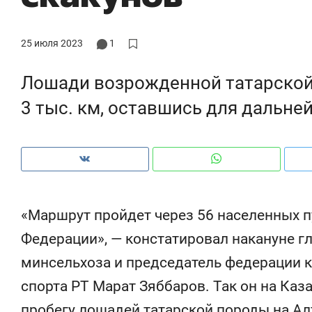
рынки, почему надо знать аксакалов и
о 
чем интересен Оман?
кл
25 июля 2023
1
Лошади возрожденной татарско
3 тыс. км, оставшись для дальне
«Маршрут пройдет через 56 населенных п
Федерации», — констатировал накануне г
Рекомендуем
Рекомендуем
минсельхоза и председатель федерации к
Как ГК «МИР ГРУПП» и ВТБ
150 камер 
спорта РТ Марат Зяббаров. Так он на Каз
создают оазис жилого
ID вместо 
комфорта под Казанью
безопаснос
пробегу лошадей татарской породы на Алт