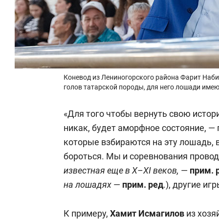
Коневод из Лениногорского района Фарит Набиу
голов татарской породы, для него лошади име
«Для того чтобы вернуть свою истори
никак, будет аморфное состояние, —
которые взбираются на эту лошадь, 
бороться. Мы и соревнования проводи
известная еще в X–XI веков,
—
прим. 
на лошадях
—
прим. ред
.), другие игр
К примеру,
Хамит Исмагилов
из хозя