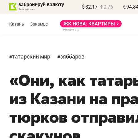
забронируй валюту
$
82.17
0.76
€
94.8
Казань
Закамье
татарский мир
зяббаров
#
#
«Они, как татар
Василь Мазитов
МАРТ
из Казани на пр
«Не зная местных
«
правил, бизнес может
н
тюрков отправи
потерять минимум
ч
полгода»
р
скакунов
Как бизнесу выйти на зарубежные
Вл