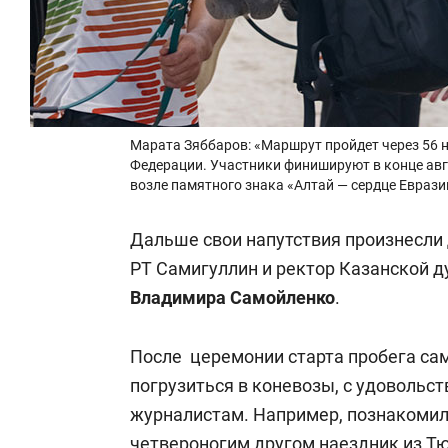
Марата Зяббаров: «Маршрут пройдет через 56 н
Федерации. Участники финишируют в конце ав
возле памятного знака «Алтай — сердце Еврази
Дальше свои напутствия произнесли
РТ Самигуллин и ректор Казанской 
Владимира Самойленко
.
После церемонии старта пробега сам
погрузиться в коневозы, с удовольс
журналистам. Например, познакомил
четвероногим другом наездник из Т