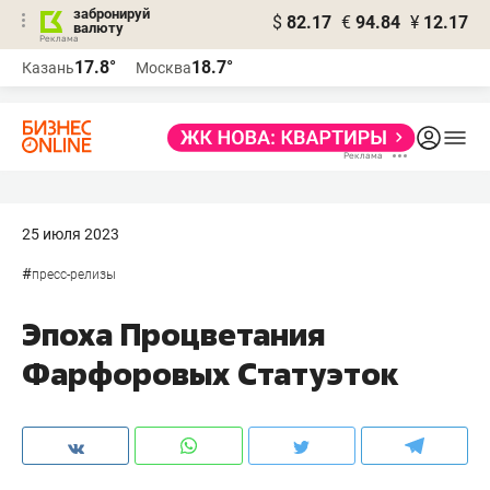
забронируй
$
82.17
€
94.84
¥
12.17
валюту
17.8°
18.7°
Казань
Москва
25 июля 2023
#
пресс-релизы
Эпоха Процветания
Фарфоровых Статуэток