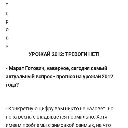
т
а
р
о
в
»
УРОЖАЙ 2012:
ТРЕВОГИ НЕТ!
- Марат Готович, наверное, сегодня самый
актуальный вопрос - прогноз на
урожай 2012
года?
- Конкретную цифру вам никто не назовет, но
пока весна складывается нормально. Хотя
имеем проблемы с зимовкой озимых, на что