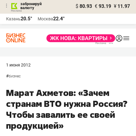
забронируй
$
80.93
€
93.19
¥
11.97
валюту
20.5°
22.4°
Казань
Москва
1 июня 2012
#
бизнес
Марат Ахметов: «Зачем
странам ВТО нужна Россия?
Чтобы завалить ее своей
продукцией»