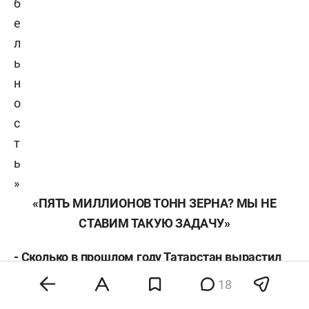
б
е
л
ь
н
о
с
т
ь
»
«ПЯТЬ МИЛЛИОНОВ ТОНН ЗЕРНА? МЫ НЕ
СТАВИМ ТАКУЮ ЗАДАЧУ»
- Сколько в прошлом году Татарстан вырастил
зерна?
18