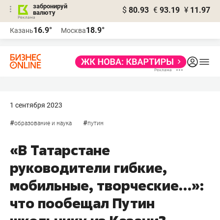
забронируй
$
80.93
€
93.19
¥
11.97
валюту
16.9°
18.9°
Казань
Москва
1 сентября 2023
#
#
образование и наука
путин
«В Татарстане
руководители гибкие,
мобильные, творческие…»:
что пообещал Путин