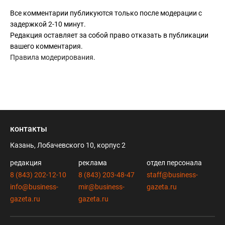
Все комментарии публикуются только после модерации с
задержкой 2-10 минут.
Редакция оставляет за собой право отказать в публикации
вашего комментария.
Правила модерирования
.
контакты
Казань, Лобачевского 10, корпус 2
редакция
реклама
отдел персонала
8 (843) 202-12-10
8 (843) 203-48-47
staff@business-
info@business-
mir@business-
gazeta.ru
gazeta.ru
gazeta.ru