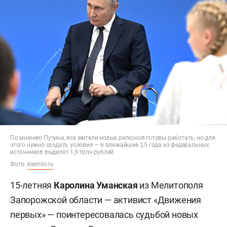
По мнению Путина, все жители новых регионов готовы работать, но для
этого нужно создать условия — в ближайшие 2,5 года из федеральных
источников выделят 1,9 трлн рублей
Фото:
kremlin.ru
15-летняя
Каролина Уманская
из Мелитополя
Запорожской области — активист «Движения
первых» — поинтересовалась судьбой новых