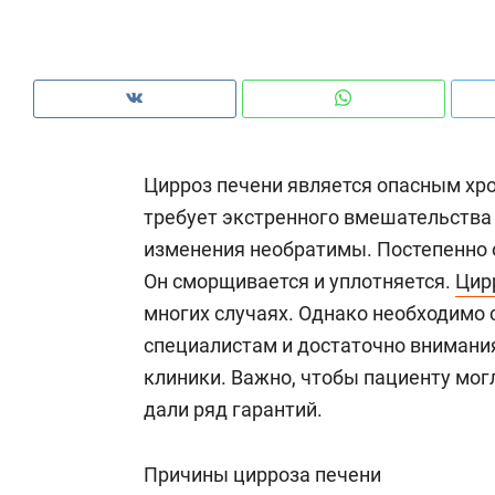
рынки, почему надо знать аксакалов и
о 
чем интересен Оман?
кл
Цирроз печени является опасным хр
требует экстренного вмешательства 
изменения необратимы. Постепенно 
Он сморщивается и уплотняется.
Цир
многих случаях. Однако необходимо 
специалистам и достаточно внимани
клиники. Важно, чтобы пациенту мог
Рекомендуем
Рекомендуем
дали ряд гарантий.
Как ГК «МИР ГРУПП» и ВТБ
150 камер 
создают оазис жилого
ID вместо 
Причины цирроза печени
комфорта под Казанью
безопаснос