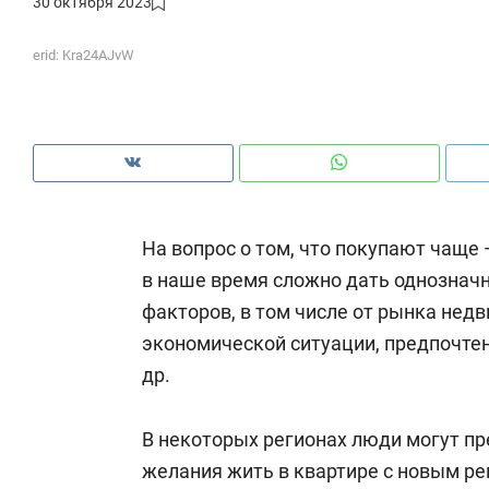
30 октября 2023
рынки, почему надо знать аксакалов и
о тр
чем интересен Оман?
клие
erid: Kra24AJvW
На вопрос о том, что покупают чаще
в наше время сложно дать однозначн
факторов, в том числе от рынка нед
экономической ситуации, предпочтен
др.
Рекомендуем
Рекомендуем
Как ГК «МИР ГРУПП» и ВТБ
150 камер д
В некоторых регионах люди могут пр
создают оазис жилого
ID вместо к
желания жить в квартире с новым р
комфорта под Казанью
безопаснос