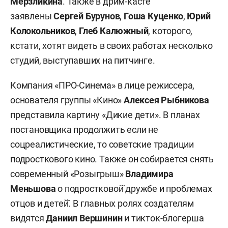
Мерзликина
. Также в дрим-касте
заявлены
Сергей Бурунов
,
Гоша Куценко
,
Юрий
Колокольников
,
Глеб Калюжный
, которого,
кстати, хотят видеть в своих работах несколько
студий, выступавших на питчинге.
Компания «ПРО-Синема» в лице режиссера,
основателя группы «Кино»
Алексея Рыбникова
представила картину «Дикие дети». В планах
постановщика продолжить если не
соцреалистические, то советские традиции
подросткового кино. Также он собирается снять
современный «Розыгрыш»
Владимира
Меньшова
о подростковой̆ дружбе и проблемах
отцов и детей̆. В главных ролях создателям
видятся
Даниил Вершинин
и тикток-блогерша