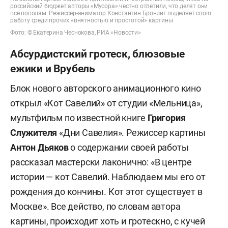
российский бюджет авторы «Мусора» честно ответили, что делят они
все пополам. Режиссер-аниматор Константин Бронзит выделяет свою
работу среди прочих «внятностью и простотой» картины
Фото: © Екатерина Чеснокова, РИА «Новости»
Абсурдистский гротеск, блюзовые
ежики и Врубель
Блок нового авторского анимационного кино
открыл «Кот Савелий» от студии «Мельница»,
мультфильм по известной книге
Григория
Служителя
«Дни Савелия». Режиссер картины
Антон Дьяков
о содержании своей работы
рассказал мастерски лаконично: «В центре
истории — кот Савелий. Наблюдаем мы его от
рождения до кончины. Кот этот существует в
Москве». Все действо, по словам автора
картины, происходит хоть и гротескно, с кучей