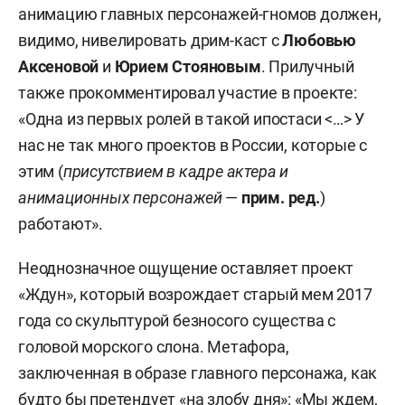
анимацию главных персонажей-гномов должен,
видимо, нивелировать дрим-каст с
Любовью
Аксеновой
и
Юрием Стояновым
. Прилучный
также прокомментировал участие в проекте:
«Одна из первых ролей в такой ипостаси <…> У
нас не так много проектов в России, которые с
этим (
присутствием в кадре актера и
анимационных персонажей
—
прим. ред.
)
работают».
Неоднозначное ощущение оставляет проект
«Ждун», который возрождает старый мем 2017
года со скульптурой безносого существа с
головой морского слона. Метафора,
заключенная в образе главного персонажа, как
будто бы претендует «на злобу дня»: «Мы ждем,