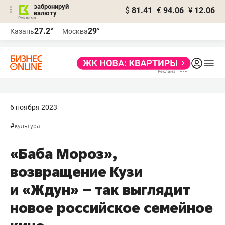
забронируй
$
81.41
€
94.06
¥
12.06
валюту
27.2°
29°
Казань
Москва
6 ноября 2023
#
культура
«Баба Мороз»,
возвращение Кузи
и «Ждун» – так выглядит
новое российское семейное