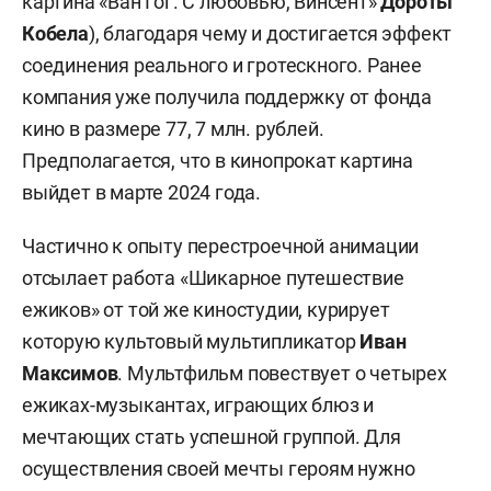
картина «Ван Гог. С любовью, Винсент»
Дороты
Кобела
), благодаря чему и достигается эффект
соединения реального и гротескного. Ранее
компания уже получила поддержку от фонда
кино в размере 77, 7 млн. рублей.
Предполагается, что в кинопрокат картина
выйдет в марте 2024 года.
Частично к опыту перестроечной анимации
отсылает работа «Шикарное путешествие
ежиков» от той же киностудии, курирует
которую культовый мультипликатор
Иван
Максимов
. Мультфильм повествует о четырех
ежиках-музыкантах, играющих блюз и
мечтающих стать успешной группой. Для
осуществления своей мечты героям нужно