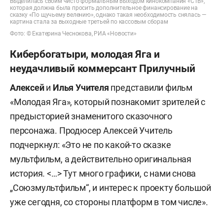
Выделилась своим чисто формальным выходом кинокомпания «СТВ»,
которая должна была просить дополнительное финансирование на
сказку «По щучьему велению», однако такая необходимость снялась —
картина стала за выходные третьей по кассовым сборам
Фото: © Екатерина Чеснокова, РИА «Новости»
Кибербогатыри, молодая Яга и
неудачливый коммерсант Прилучный
Алексей
и
Илья Учителя
представили фильм
«Молодая Яга», который познакомит зрителей с
предысторией знаменитого сказочного
персонажа. Продюсер Алексей Учитель
подчеркнул: «Это не по какой-то сказке
мультфильм, а действительно оригинальная
история
.
<…> Тут много графики, с нами снова
„Союзмультфильм“, и интерес к проекту большой
уже сегодня, со стороны платформ в том числе».