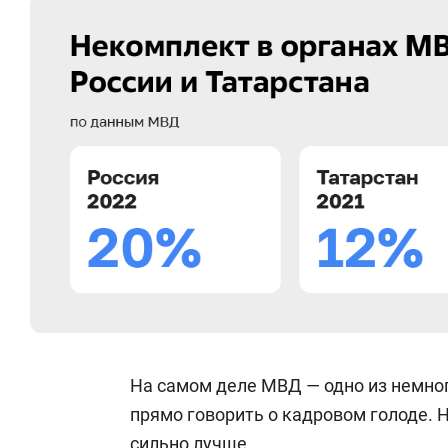
сменился 21 территориальный началь
максимум, то в 2022-м — 23. Правда,
с большим объемом, — рассказывал ми
17 отделов полиции в 10 поменялись 
раза. Ротация не обошла и руководя
На заседании Госсовета в марте 2022
реализации льгот для сотрудников ес
приобретение жилья (или его строител
если в среднем в год удается удовлет
жилье приходится ждать около 36 ле
жилье тоже особо не помогает: возме
На самом деле МВД — одно из немног
По итогам прошлого года некомплект
прямо говорить о кадровом голоде. Н
работу в органы внутренних дел устр
сильно лучше.