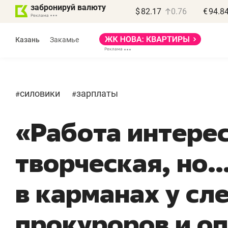
забронируй валюту
$
82.17
0.76
€
94.8
Казань
Закамье
силовики
зарплаты
#
#
«Работа интерес
творческая, но…
в карманах у сл
прокуроров и о