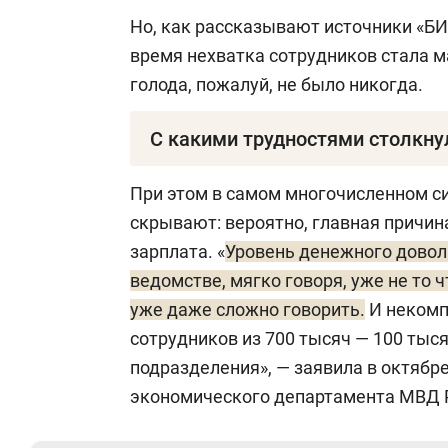
Но, как рассказывают источники «БИ
время нехватка сотрудников стала 
голода, пожалуй, не было никогда.
С какими трудностями столкну
«Пик [нехватки сотрудников] был лет
При этом в самом многочисленном с
процентов. Такие подразделения, как
скрывают: вероятно, главная причина
участковые, конвой, ППС, имеют нек
зарплата. «
Уровень денежного довол
только в Татарстане, мы в принципе
ведомстве, мягко говоря, уже не то 
температуру по больнице“. Даже в ре
уже даже сложно говорить.
И некомп
зависит от средней зарплаты в конкр
сотрудников из 700 тысяч — 100 тыся
интервью ведомственной газете в эт
подразделения», — заявила в октябр
экономического департамента МВД 
Более того, заявил Хохорин, происхо
только «на земле», но и среди руково