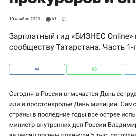
10 ноября 2023
61
Зарплатный гид «БИЗНЕС Online»
сообществу Татарстана. Часть 1-
Сегодня в России отмечается День сотруд
или в простонародье День милиции. Сам
Рекомендуем
Рекомендуем
страны в последние годы все острее исп
150 камер до квартиры и Face
Опыт выжи
министр внутренних дел России Владимир
ID вместо ключа: какой будет
природе, 
безопасность в ЖК «Нова»
с ментальн
за месяц органы покинули 5 тыс. сотрудн