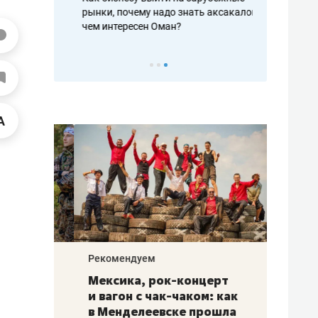
рафакте,
рынки, почему надо знать аксакалов и
о трехкратно
кредитов
чем интересен Оман?
клиентах и ч
Рекомендуем
Рекоме
ой
Мексика, рок-концерт
«Прор
и вагон с чак-чаком: как
30 ме
еским
в Менделеевске прошла
лечит