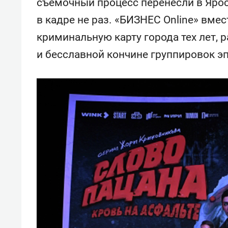
съемочный процесс перенесли в Ярос
в кадре не раз. «БИЗНЕС Online» вме
криминальную карту города тех лет,
и бесславной кончине группировок эп