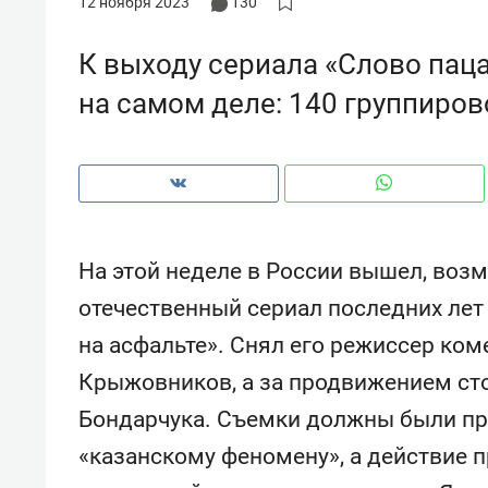
12 ноября 2023
130
рынки, почему надо знать аксакал
чем интересен Оман?
К выходу сериала «Слово паца
на самом деле: 140 группиров
На этой неделе в России вышел, во
отечественный сериал последних лет
на асфальте». Снял его режиссер ком
Крыжовников, а за продвижением ст
Рекомендуем
Рекоме
Бондарчука. Съемки должны были пр
Как ГК «МИР ГРУПП» и ВТБ
150 ка
создают оазис жилого
ID вме
«казанскому феномену», а действие пр
комфорта под Казанью
безоп