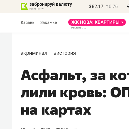
забронируй валюту
$
82.17
0.76
Казань
Закамье
криминал
история
#
#
Асфальт, за к
Василь Мазитов
МАРТ
лили кровь: О
«Не зная местных
правил, бизнес может
на картах
потерять минимум
полгода»
Как бизнесу выйти на зарубежные