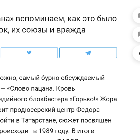
ов и
о трехкратном росте цен, дотошных
школьной формы о конт
клиентах и чудных запросах мастеров
налогах и развитии без 
на» вспоминаем, как это было
ок, их союзы и вражда
зможно, самый бурно обсуждаемый
 — «Слово пацана. Кровь
едийного блокбастера «Горько!» Жора
оит продюсерский центр Федора
ндуем
Рекомендуем
ойти в Татарстане, сюжет посвящен
мер до квартиры и Face
Опыт выживания в дик
сто ключа: какой будет
природе, работа
оисходит в 1989 году. В итоге
асность в ЖК «Нова»
с ментальным и физич