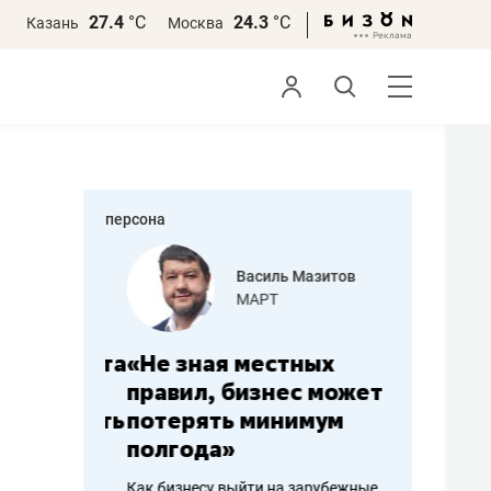
27.4
°С
24.3
°С
Казань
Москва
персона
еменова
Василь Мазитов
»
МАРТ
а: работа
«Не зная местных
«Мне лу
ечься
правил, бизнес может
не зара
вствовать
потерять минимум
чем пот
полгода»
репутац
пошиву
Как бизнесу выйти на зарубежные
Владелец от