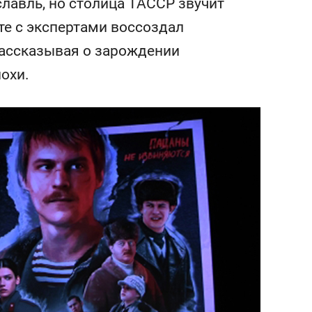
лавль, но столица ТАССР звучит
состоянием как основа
антихрупких команд
сте с экспертами воссоздал
 рассказывая о зарождении
охи.