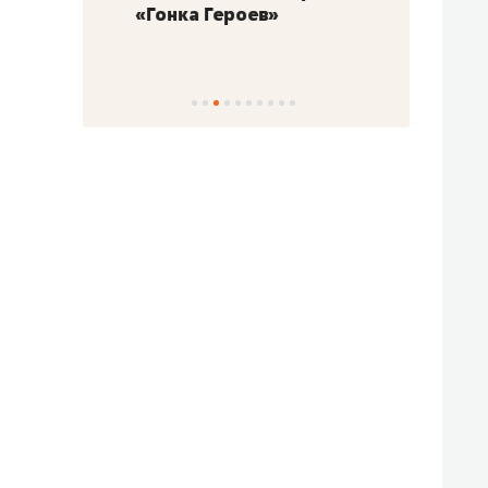
«Гонка Героев»
Казан