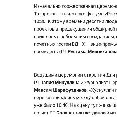
Изначально торжественная церемон
Татарстан на выставке-форуме «Росс
10:30. К этому времени десятки люд
проектов в предвкушении обширной 
пришлось с небольшим опозданием, 
почетных гостей ВДНХ — вице-прем
президента РТ
Рустама Минниханов
Ведущими церемонии открытия Дня р
РТ
Талия Минуллина
и журналист Пер
Максим
Шарафутдинов
. «Хуснуллин 
переговаривались между собой орга
уже было 10:40. На сцену тут же вы
артист РТ
Салават Фатхетдинов
и ис