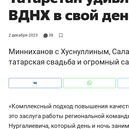
ВДНХ в свой ден
2 декабря 2023
38
Минниханов с Хуснуллиным, Сала
татарская свадьба и огромный с
Рекомендуем
Рекомендуем
«Комплексный подход повышения качест
150 камер до квартиры и Face
Опыт выжи
это заслуга работы региональной команд
ID вместо ключа: какой будет
природе, 
Нургалиевича, который день и ночь зани
безопасность в ЖК «Нова»
с ментальн