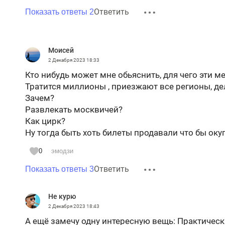
Новошешминский татары – 43,4 русские – 50,9
Ответить
Показать ответы 2
Спасский татары – 29,5 русские – 67,6
Чистопольский татары – 40,1 русские – 55,4
Примерно поровну татар и русских в Тетюшском
Моисей
32,7%, русские – 35,7%.
2 Декабря 2023
18:33
...но об этом вы почти нигде не услышите....
Кто нибудь может мне обьяснить, для чего эти м
Тратится миллионы , приезжают все регионы, де
Зачем?
Развлекать москвичей?
Как цирк?
Ну тогда быть хоть билеты продавали что бы оку
0
эмодзи
Ответить
Показать ответы 3
Не курю
2 Декабря 2023
18:43
А ещё замечу одну интересную вещь: Практически