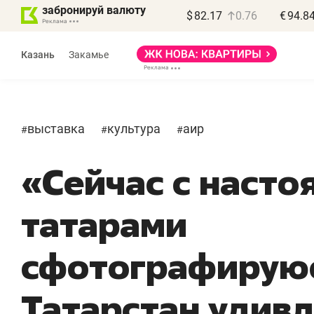
забронируй валюту
$
82.17
0.76
€
94.8
Казань
Закамье
выставка
культура
аир
#
#
#
«Сейчас с наст
татарами
сфотографируюс
Татарстан удивл