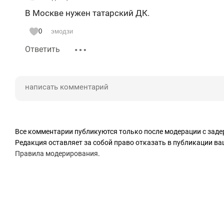
текст прочитает кто-нибудь из ответственных лиц
В Москве нужен татарский ДК.
его как обращение аксакалов Штаба татар к руко
0
эмодзи
Ответить
Все комментарии публикуются только после модерации с заде
Редакция оставляет за собой право отказать в публикации в
Правила модерирования
.