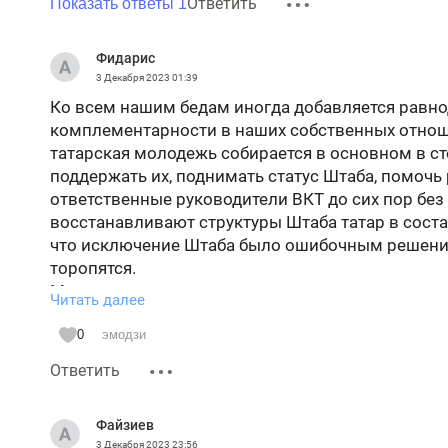
Ответить
Показать ответы 1
Фидарис
3 Декабря 2023
01:39
Ко всем нашим бедам иногда добавляется равно
комплементарности в наших собственных отноше
татарская молодежь собирается в основном в ст
поддержать их, поднимать статус Штаба, помочь 
ответственные руководители ВКТ до сих пор без
восстанавливают структуры Штаба татар в состав
что исключение Штаба было ошибочным решением
торопятся.
Может, их немного тревожит, что представитель
Читать далее
никому неизвестной даме далекой от нашей тем
появление в исполнительных структурах Штаба 
0
эмодзи
людей с непонятным бэкграундом. Мы вполне не
Ответить
популярной организацией татар в Москве, может 
внешних факторов, особенно в нынешних сложн
Файзиев
Но времена меняются, а поддержать татарскую м
3 Декабря 2023
23:56