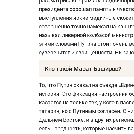
рассматриваю в рамках предвыборно
президента хорошая память и чувств
выступления яркие медийные сюжеты
совершенно точно намекал на канцл
называл ливерной колбасой министр 
этими словами Путина стоит очень в
суверенитет и свои ценности. Ни за ко
Кто такой Марат Баширов?
Марат Фаатович Баширов
— российск
То, что Путин сказал на съезде «Еди
августа 2014 года — председатель с
история. Это фиксация настроений б
Республики, генеральный директор 
касается не только тех, у кого в пас
международных санкционных режимов
татарин, но с Путиным согласен. С ни
канала «Политджойстик». Профессор
Дальнем Востоке, и в других регионах
есть народности, которые насчитыва
Родился 20 января 1964 года в Ижевс