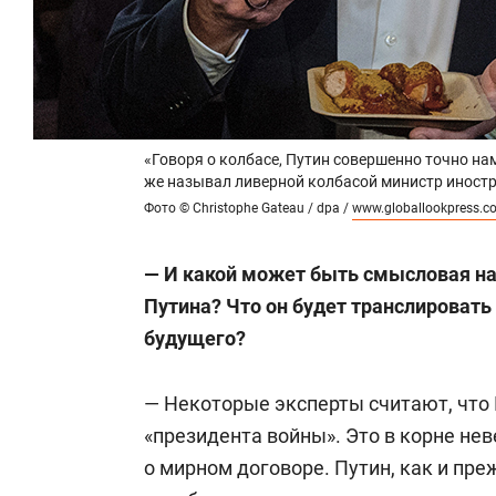
Член национального реестра незави
союзе промышленников и предприни
общественного совета министерства 
комиссии министерства энергетики 
выставочной деятельности. Член ком
«Говоря о колбасе, Путин совершенно точно н
экспертного совета ФАС РФ. Генера
же называл ливерной колбасой министр иност
проблем международных санкционн
Фото © Christophe Gateau / dpa /
www.globallookpress.c
С апреля 2004 года работал советни
— И какой может быть смысловая н
2005-го — руководитель дирекции р
Путина? Что он будет транслировать
корпоративного развития» (группа к
будущего?
года — старший вице-президент по 
региональной политике ЗАО «Компле
— Некоторые эксперты считают, что 
(КЭС).
«президента войны». Это в корне нев
о мирном договоре. Путин, как и пр
С 2011 по 2013 год — директор по вз