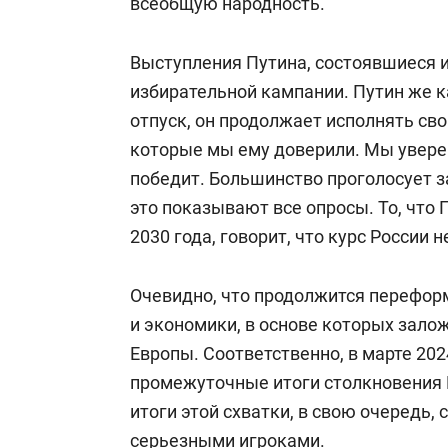
всеобщую народность.
стратегическим коммуникациям ЗАО 
председатель совета директоров О
Выступления Путина, состоявшиеся и
компания №5».
избирательной кампании. Путин же к
отпуск, он продолжает исполнять св
3 июля 2014-го глава Луганской Нар
которые мы ему доверили. Мы уверен
назначил Баширова и. о. председате
победит. Большинство проголосует за
ранее кресло премьера
Василий Ник
это показывают все опросы. То, что 
Баширова. Через четыре дня Баширо
2030 года, говорит, что курс России н
Верховного совета ЛНР.
Очевидно, что продолжится перефо
В июле 2014 года Баширов попал в с
и экономики, в основе которых зало
войной на Украине. 20 августа 2014-г
Европы. Соответственно, в марте 20
Болотова от власти.
промежуточные итоги столкновения Р
итоги этой схватки, в свою очередь,
серьезными игроками.