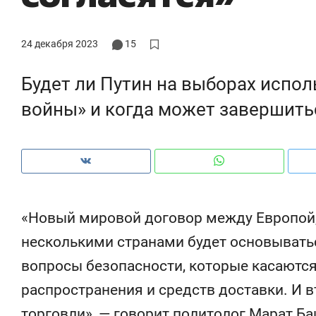
очему надо знать аксакалов и
о трехкратном росте цен, дотошных
ресен Оман?
клиентах и чудных запросах мастеро
24 декабря 2023
15
Будет ли Путин на выборах испол
войны» и когда может завершить
«Новый мировой договор между Европой,
несколькими странами будет основыватьс
Рекомендуем
Реком
вопросы безопасности, которые касаются
ВТБ
150 камер до квартиры и Face
Опыт
распространения и средств доставки. И 
ID вместо ключа: какой будет
прир
ю
безопасность в ЖК «Нова»
с ме
торговли», — говорит политолог Марат Б