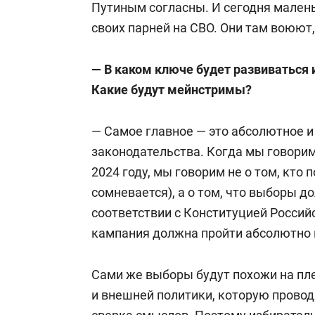
Путиным согласны. И сегодня мален
своих парней на СВО. Они там воюют,
В 1986-м окончил факультет прибор
института по специальности «инжене
— В каком ключе будет развиваться
Какие будут мейнстримы?
– технолог радиоэлектронной аппара
Академии народного хозяйства при 
— Самое главное — это абсолютное 
«Реформирование и развитие ЕЭС Рос
законодательства. Когда мы говорим
MBA «Связи с государственными орга
2024 году, мы говорим не о том, кто п
сомневается), а о том, что выборы 
В 1987 году направлен на службу в 
соответствии с Конституцией Росси
кампания должна пройти абсолютно 
С 1991-го — депутат Октябрьского р
председатель комитета по правопоря
Сами же выборы будут похожи на пле
председателя Октябрьского районног
и внешней политики, которую провод