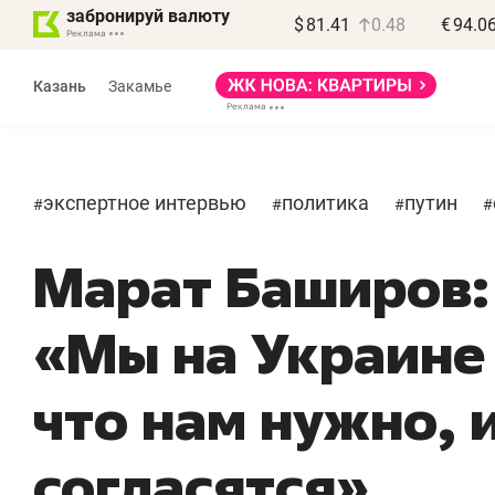
забронируй валюту
$
81.41
0.48
€
94.0
Казань
Закамье
экспертное интервью
политика
путин
#
#
#
#
Марат Баширов:
Василь Мазитов
Роман Ободец
МАРТ
«Готовые решения»
«Мы на Украине 
ная местных
«Мне лучше
л, бизнес может
не заработать вообще,
что нам нужно, и
рять минимум
чем потерять
ода»
репутацию»
согласятся»
есу выйти на зарубежные
Владелец отделочной фирмы