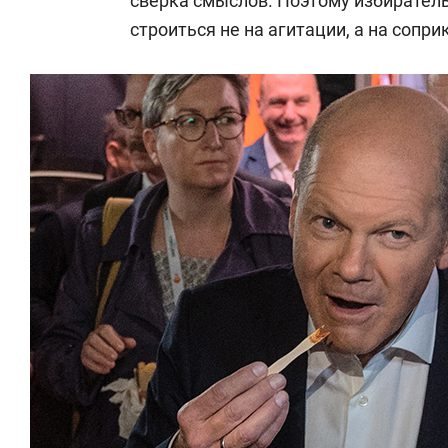
сверка смыслов. Поэтому избирател
С 1994 года был помощником предсе
строиться не на агитации, а на сопр
РФ по международным делам
Влади
С 1997-го работал гендиректором к
участие в президентских выборах в Р
Государственной Думы РФ, губернато
2004 год — заместитель начальника 
руководитель пресс-службы губерна
С апреля 2013-го — председатель на
межрегионального объединения рабо
(РАПЭ). С февраля 2014 года — през
«Национальная лига специалистов по 
лига).