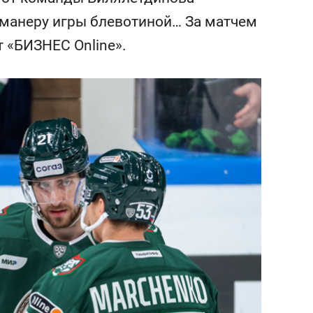
состоянием как основа
 манеру игры блевотиной… За матчем
антихрупких команд
 «БИЗНЕС Online».