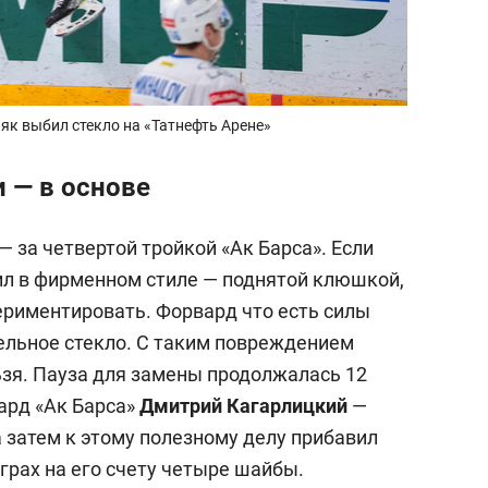
як выбил стекло на «Татнефть Арене»
 — в основе
 за четвертой тройкой «Ак Барса». Если
л в фирменном стиле — поднятой клюшкой,
риментировать. Форвард что есть силы
тельное стекло. С таким повреждением
зя. Пауза для замены продолжалась 12
ард «Ак Барса»
Дмитрий Кагарлицкий
—
 затем к этому полезному делу прибавил
играх на его счету четыре шайбы.