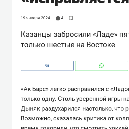
рынки, почему надо знать аксакал
чем интересен Оман?
19 января 2024
4
Казанцы забросили «Ладе» пят
только шестые на Востоке
«Ак Барс» легко расправился с «Ладо
только одну. Столь уверенной игры к
Рекомендуем
Рекоме
Дыняк раздухарился настолько, что р
Как ГК «МИР ГРУПП» и ВТБ
150 ка
Возможно, сказалась критика от колл
создают оазис жилого
ID вме
комфорта под Казанью
безоп
время говорили, что смотреть хокке