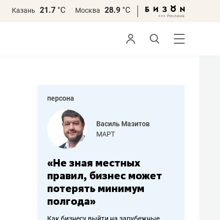
21.7
°С
28.9
°С
Казань
Москва
персона
еменова
Василь Мазитов
»
МАРТ
а: работа
«Не зная местных
«Мне лу
ечься
правил, бизнес может
не зара
вствовать
потерять минимум
чем пот
полгода»
репутац
пошиву
Как бизнесу выйти на зарубежные
Владелец от