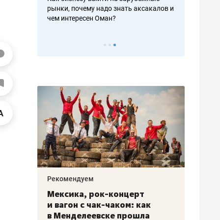
рафакте,
рынки, почему надо знать аксакалов и
о трехкратно
кредитов
чем интересен Оман?
клиентах и ч
Рекомендуем
Рекоме
ой
Мексика, рок-концерт
«Прор
и вагон с чак-чаком: как
30 ме
еским
в Менделеевске прошла
лечит