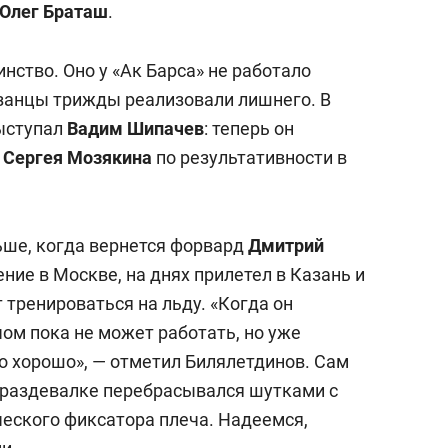
Олег Браташ
.
ство. Оно у «Ак Барса» не работало
азанцы трижды реализовали лишнего. В
выступал
Вадим Шипачев
: теперь он
а
Сергея Мозякина
по результативности в
ьше, когда вернется форвард
Дмитрий
ение в Москве, на днях прилетел в Казань и
тренироваться на льду. «Когда он
ом пока не может работать, но уже
о хорошо», — отметил Билялетдинов. Сам
 раздевалке перебрасывался шутками с
ческого фиксатора плеча. Надеемся,