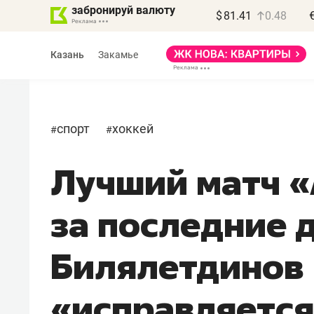
забронируй валюту
$
81.41
0.48
Казань
Закамье
спорт
хоккей
#
#
Лучший матч «
Василь Мазитов
МАРТ
за последние 
«Не зная местных
правил, бизнес может
Билялетдинов
потерять минимум
полгода»
«исправляется
Как бизнесу выйти на зарубежные