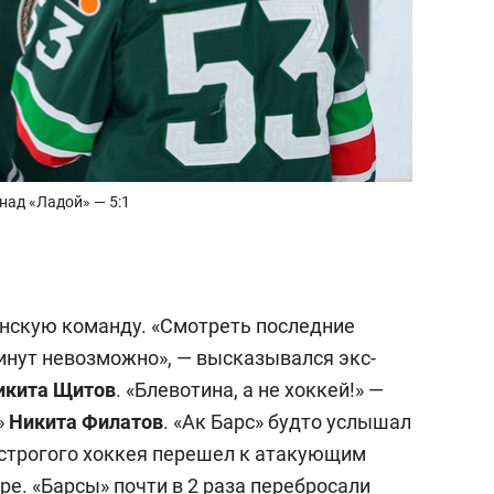
над «Ладой» — 5:1
анскую команду. «Смотреть последние
минут невозможно», — высказывался экс-
икита Щитов
. «Блевотина, а не хоккей!» —
»
Никита Филатов
. «Ак Барс» будто услышал
и строгого хоккея перешел к атакующим
е. «Барсы» почти в 2 раза перебросали