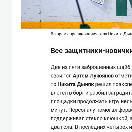
Во время празднования гола Никита Дын
Все защитники-новички
Две из пяти заброшенных шайб —
свой гол
Артем Лукоянов
отмети
то
Никита Дыняк
решил поэкспе
влетел в борт и разбил загради
площадки продолжать игру нель
минут. Персоналу помогал форв
поддерживал стекло клюшкой, а
два гола. В последних четырех 