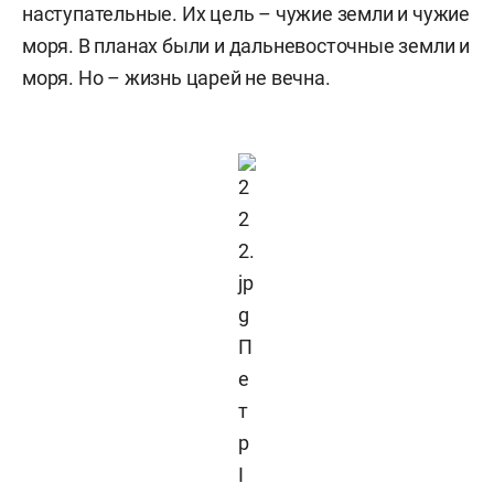
наступательные. Их цель – чужие земли и чужие
моря. В планах были и дальневосточные земли и
моря. Но – жизнь царей не вечна.
П
е
т
р
I