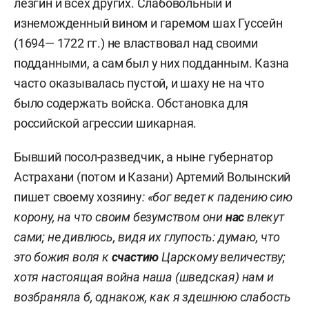
лезгин и всех других. Слабовольный и
изнеможденный вином и гаремом шах Гуссейн
(1694— 1722 гг.) не властвовал над своими
подданными, а сам был у них подданным. Казна
часто оказывалась пустой, и шаху не на что
было содержать войска. Обстановка для
российской агрессии шикарная.
Бывший посол-разведчик, а ныне губернатор
Астрахани (потом и Казани) Артемий Волынский
пишет своему хозяину
: «бог ведет к падению сию
корону, на что своим безумством они
нас
влекут
сами; не дивлюсь, видя их глупость: думаю, что
это божия воля к
счастию
Царскому величеству;
хотя настоящая война наша (шведская) нам и
возбраняла б, однакож, как я здешнюю слабость