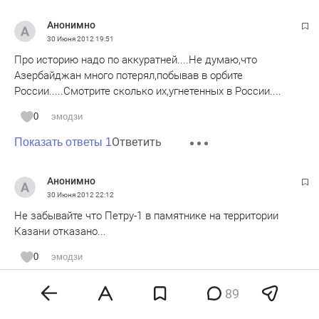
Анонимно
30 Июня 2012
19:51
Про историю надо по аккуратней....Не думаю,что
Азербайджан много потерял,побывав в орбите
России.....Смотрите сколько их,угнетенных в России....
0
эмодзи
Ответить
Показать ответы 1
Анонимно
30 Июня 2012
22:12
Не забывайте что Петру-1 в памятнике на территории
Казани отказано...
0
эмодзи
Ответить
Показать ответы 1
89