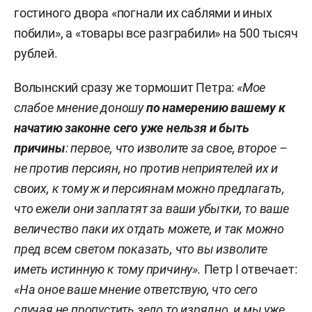
гостиного двора «погнали их саблями и иных
побили», а «товары все разграбили»
на 500 тысяч
рублей.
Волынский сразу же тормошит Петра:
«Мое
слабое мнение доношу
по намерению вашему к
начатию законне сего уже нельзя и быть
причины
: первое, что изволите за свое, второе –
не против персиян, но против неприятелей их и
своих, к тому ж и персиянам можно предлагать,
что ежели они заплатят за ваши убытки, то ваше
величество паки их отдать можете, и так можно
пред всем светом показать, что вы изволите
иметь истинную к тому причину».
Петр I отвечает:
«На оное ваше мнение ответствую, что сего
случая не пропустить зело то изрядно, и мы уже