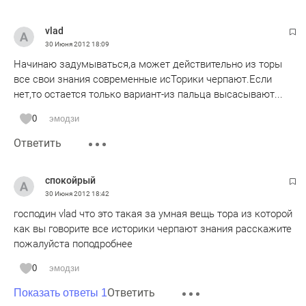
vlad
30 Июня 2012
18:09
Начинаю задумываться,а может действительно из торы
все свои знания современные исТорики черпают.Если
нет,то остается только вариант-из пальца высасывают...
0
эмодзи
Ответить
спокойрый
30 Июня 2012
18:42
господин vlad что это такая за умная вещь тора из которой
как вы говорите все историки черпают знания расскажите
пожалуйста поподробнее
0
эмодзи
Ответить
Показать ответы 1