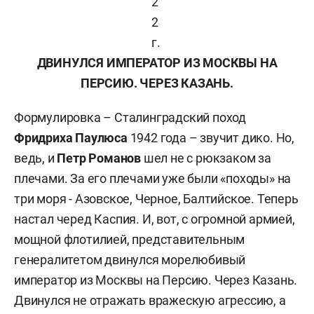
2
2
г.
ДВИНУЛСЯ ИМПЕРАТОР ИЗ МОСКВЫ НА
ПЕРСИЮ. ЧЕРЕЗ КАЗАНЬ.
Формулировка – Сталинградский поход
Фридриха Паулюса
1942 года – звучит дико. Но,
ведь, и
Петр Романов
шел не с рюкзаком за
плечами. За его плечами уже были «походы» на
три моря - Азовское, Черное, Балтийское. Теперь
настал черед Каспия. И, вот, с огромной армией,
мощной флотилией, представительным
генералитетом двинулся морелюбивый
император из Москвы на Персию. Через Казань.
Двинулся не отражать вражескую агрессию, а