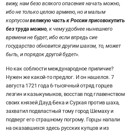
вижу, нам безо всякого опасения начать можно,
ибо не только целою армиею, но и малым
корпусом
великую часть к России присовокупить
без труда можно
, к чему удобнее нынешнего
времени не будет, ибо если впредь сие
государство обновится другим шахом, то, может
быть, и порядок другой будет».
Но как соблюсти международное приличие?
Нужен же какой-то предлог. И он нашелся. 7
августа 1721 года 6-тысячный отряд горцев
лезгин и казыкумыков, восстав под главенством
своих князей Дауд-Бека и Сурхая против шаха,
захватил подвластный тому город Шемаху и
подверг его страшному погрому. Горцы напали
на оказавшихся здесь русских купцов и из