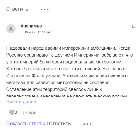
Ответить
Анонимно
30 Июня 2012
11:54
Надорвали народ своими имперскими амбициями. Когда
Россию сравнивают с другими Империями, забывают, что
у этих империй были свои национальные метрополии.
Которые развивались за счёт этих колоний. Что развал
Испанской, Французской, Английской империй никакого
негатива для развития метрополий не составил.
Оставление этих территорий свелось лишь к
передислокации населения на свою этническую родину.
Читать далее
Где у них были роды, семьи, дома, поставленный на
колониальном добре бизнес и т.д. Россия же вынуждена
0
эмодзи
была за свой счёт развивать и обустраивать
Ответить
присоединённые земли. Перебрасывать целые эшелоны
Показать ответы 1
специалистов с центральных территорий. Что в итоге
имеем? Русские и татары разбросаны по всей Евразии,