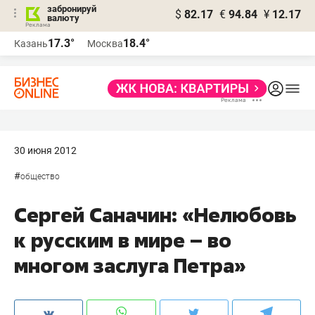
забронируй
$
82.17
€
94.84
¥
12.17
валюту
17.3°
18.4°
Казань
Москва
30 июня 2012
#
общество
Сергей Саначин: «Нелюбовь
к русским в мире – во
многом заслуга Петра»