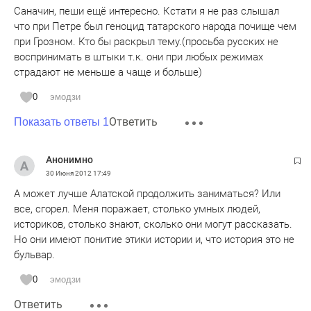
Саначин, пеши ещё интересно. Кстати я не раз слышал
что при Петре был геноцид татарского народа почище чем
при Грозном. Кто бы раскрыл тему.(просьба русских не
воспринимать в штыки т.к. они при любых режимах
страдают не меньше а чаще и больше)
0
эмодзи
Ответить
Показать ответы 1
Анонимно
30 Июня 2012
17:49
А может лучше Алатской продолжить заниматься? Или
все, сгорел. Меня поражает, столько умных людей,
историков, столько знают, сколько они могут рассказать.
Но они имеют понитие этики истории и, что история это не
бульвар.
0
эмодзи
Ответить