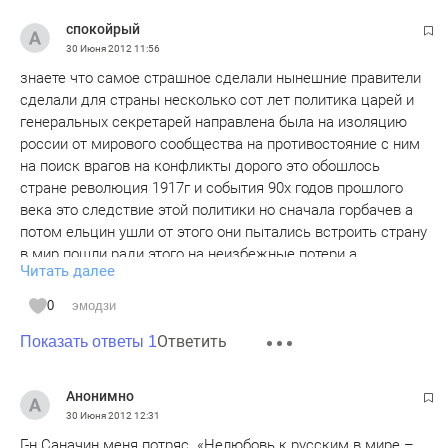
оборваны все родственные связи, на сегодня у этих двух
спокойрый
народов нет родного очага рода. Максимум до третьего-
30 Июня 2012
11:56
четвёртого колена родословные. Ради поднятия окраин
знаете что самое страшное сделали нынешние правители
строили в метрополии ГЭСы, затапливали 500 летние
сделали для страны несколько сот лет политика царей и
деревни, уничтожили фактически память народную.
генеральных секретарей направлена была на изоляцию
Отсюда и забвение традиций, пьянство, обезлюдение
россии от мирового сообщества на противостояние с ним
Центральной России, Сибири. Что имеем в итоге? Все
на поиск врагов на конфликты дорого это обошлось
поднятые за счёт ресурсов России территории ушли.
стране революция 1917г и события 90х годов прошлого
Узбекистан пользует Россию как захочет. Казахстан за
века это следствие этой политики но сначала горбачев а
счёт России завёл на себя транспортный
потом ельцин ушли от этого они пытались встроить страну
трансевразийский коридор, фактически похоронив
в мир пошли ради этого на неизбежные потери а
транссибирскую ЖД.
Читать далее
нынешние власти пришедшие в 1998г все эти усилия
отдали коту под хвост россия опять противостоит всему
0
эмодзи
миру ищет врагов это кончится катастрофой бедная
Ответить
страна бедные люди
Показать ответы 1
Анонимно
30 Июня 2012
12:31
Г-н Саначин меня потряс. «Нелюбовь к русским в мире –