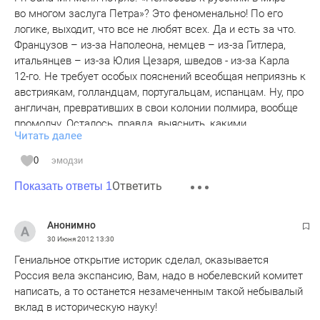
во многом заслуга Петра»? Это феноменально! По его
логике, выходит, что все не любят всех. Да и есть за что.
Французов – из-за Наполеона, немцев – из-за Гитлера,
итальянцев – из-за Юлия Цезаря, шведов - из-за Карла
12-го. Не требует особых пояснений всеобщая неприязнь к
австриякам, голландцам, португальцам, испанцам. Ну, про
англичан, превративших в свои колонии полмира, вообще
промолчу. Осталось, правда, выяснить, какими
Читать далее
еврейскими завоеваниями обусловлен антисемитизм. Эта
штука посильнее будет, чем «Фауст» Гете. Хотя и
0
эмодзи
послабее, чем «О повреждении нравов» князя Щербатова,
Ответить
коему г-н Саначин присваивает неслыханный в науке чин
Показать ответы 1
«историк прошлого».
Лев Овруцкий
Анонимно
30 Июня 2012
13:30
Гениальное открытие историк сделал, оказывается
Россия вела экспансию, Вам, надо в нобелевский комитет
написать, а то останется незамеченным такой небывалый
вклад в историческую науку!