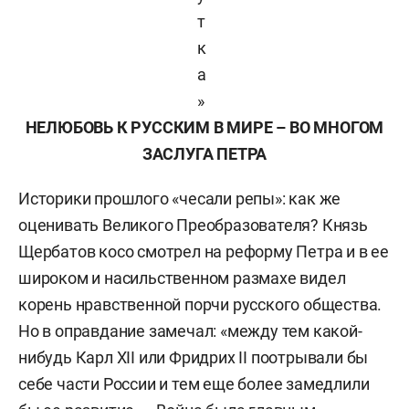
т
к
а
»
НЕЛЮБОВЬ К РУССКИМ В МИРЕ – ВО МНОГОМ
ЗАСЛУГА ПЕТРА
Историки прошлого «чесали репы»: как же
оценивать Великого Преобразователя? Князь
Щербатов косо смотрел на реформу Петра и в ее
широком и насильственном размахе видел
корень нравственной порчи русского общества.
Но в оправдание замечал: «между тем какой-
нибудь Карл XII или Фридрих II поотрывали бы
себе части России и тем еще более замедлили