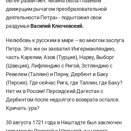
бы ее развитие». «Война была главным
движущим рычагом преобразовательной
деятельности Петра» - подытожил свои
раздумья
Василий Ключевский.
Нелюбовь к русским в мире – во многом заслуга
Петра. Это же он захватил Ингерманляндию,
часть Карелии, Азов (Турция), Нарву, Выборг
(Швеция), Лифляндию с Ригой, Эстляндию с
Ревелем (Таллин) и Пярну, Дербент и Баку
(Персия). Где сейчас Рига, где Таллин, где Баку?
Нет их в России! Персидский Дагестан с
Дербентом после недолгого возврата остался.
Кричать: ура?
30 августа 1721 года в Ништадте был заключен
мир между Россией и Швецией, и у нового