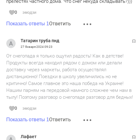
прелестях частного дома. Что снег некуда складывать?)))
0
эмодзи
Ответить
Показать ответы 1
Татарин труба пнд
27 Января 2024
09:23
От снегопада я только ощутил радость! Как в детстве!
Продукты всегда находил рядом с домом или делали
доставку через маркеты, работа осуществлял
дистанционно! Поездки в школу увеличились но не
критично! Самое главное это наша победа на Украине!
Нашим парням на передовой намного сложнее чем нам в
тылу! Поэтому разговор о снегопаде разговор для бедных!
0
эмодзи
Ответить
Показать ответы 1
Лафает