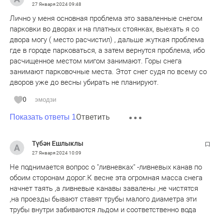
27 Января 2024
09:48
Лично у меня основная проблема это заваленные снегом
парковки во дворах и на платных стоянках, выехать я со
двора могу ( место расчистил) , дальше жуткая проблема
где в городе парковаться, а затем вернутся проблема, ибо
расчищенное местом мигом занимают. Горы снега
занимают парковочные места. Этот снег судя по всему со
дворов уже до весны убирать не планируют.
0
эмодзи
Ответить
Показать ответы 1
Түбән Ешлыклы
27 Января 2024
10:09
Не поднимается вопрос о "ливневках" -ливневых канав по
обоим сторонам дорог.К весне эта огромная масса снега
начнет таять ,а ливневые канавы завалены ,не чистятся
,на проезды бывают ставят трубы малого диаметра эти
трубы внутри забиваются льдом и соответственно вода