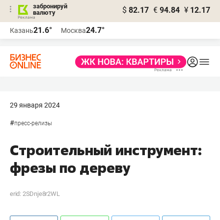
забронируй
$
82.17
€
94.84
¥
12.17
валюту
21.6°
24.7°
Казань
Москва
29 января 2024
#
пресс-релизы
Строительный инструмент:
фрезы по дереву
erid: 2SDnje8r2WL