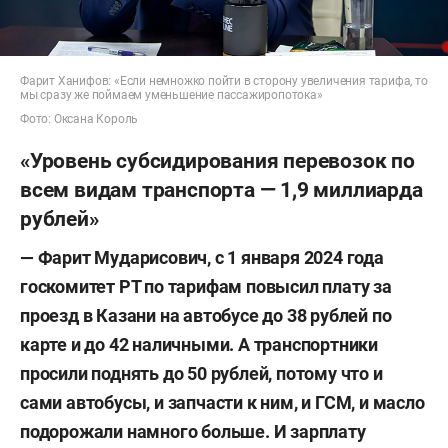
Фарит Ханифов: «Если немножко пойти в сторону увеличения тарифа, то
мы сразу же поймаем уменьшение пассажиропотока»
Фото: Оксана Король
«Уровень субсидирования перевозок по
всем видам транспорта — 1,9 миллиарда
рублей»
—
Фарит Мударисович, с 1 января 2024 года
госкомитет РТ по тарифам повысил плату за
проезд в Казани на автобусе до 38 рублей по
карте и до 42 наличными. А транспортники
просили поднять до 50 рублей, потому что и
сами автобусы, и запчасти к ним, и ГСМ, и масло
подорожали намного больше. И зарплату