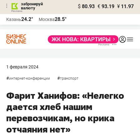
забронируй
$
80.93
€
93.19
¥
11.97
валюту
24.2°
28.5°
Казань
Москва
1 февраля 2024
#
#
интернет-конференции
транспорт
Фарит Ханифов: «Нелегко
дается хлеб нашим
перевозчикам, но крика
отчаяния нет»