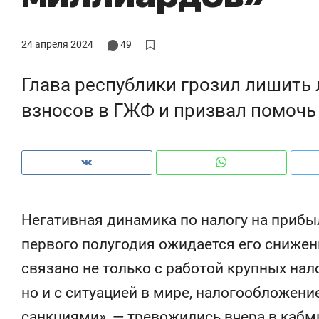
рынки, почему надо знать аксакалов и
о трехкратном росте ц
чем интересен Оман?
клиентах и чудных за
24 апреля 2024
49
Глава республики грозил лишить
взносов в ГЖФ и призвал помочь
Негативная динамика по налогу на прибы
первого полугодия ожидается его снижени
дуем
Рекомендуем
связано не только с работой крупных на
 «МИР ГРУПП» и ВТБ
150 камер до квартиры 
но и с ситуацией в мире, налогообложени
т оазис жилого
ID вместо ключа: какой
та под Казанью
безопасность в ЖК «Нов
санкциями», — тревожились вчера в кабм