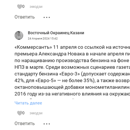
0
эмодзи
Ответить
Восточный Окраинец Казани
24 Апреля 2024
15:42
«Коммерсантъ» 11 апреля со ссылкой на источни
премьера Александра Новака в начале апреля пи
по наращиванию производства бензина на фоне 
НПЗ в марте. Среди возможных сценариев газет
стандарту бензина «Евро-3» (допускает содержа
42%, для «Евро-5» — не более 35%), а также воз
октаноповышающей добавки монометиланилина 
2016 году из-за негативного влияния на окружа
писал Reuters со ссылкой на три источника в отр
Читать далее
смягчение экологических требований позволит 
производства бензина». Как уточнил источник «
0
эмодзи
могли бы способствовать увеличению выпуска б
Ответить
интересно как РТ реагирует на использование у