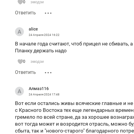
0
эмодзи
Ответить
alice
24 Апреля 2024
16:22
В начале года считают, чтоб прицел не сбивать, 
Планку держать надо
0
эмодзи
Ответить
Алмаз116
24 Апреля 2024
17:48
Вот если остались живы всяческие главные и не
с Красного Востока тех еще легендарных времен
гремело по всей стране, да за хорошее вознагра
вот тогда может и возродится отрасль, можно б
сбыта, так и "нового-старого" благодарного пот