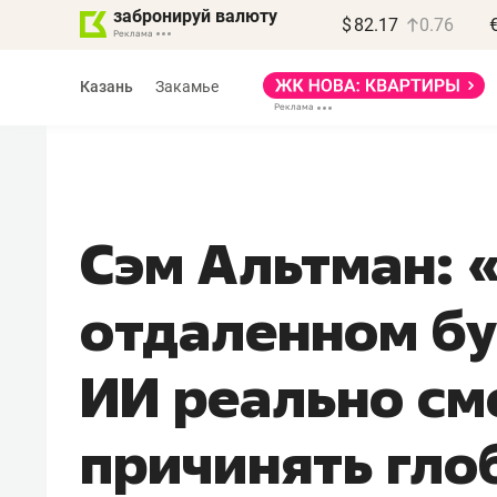
забронируй валюту
$
82.17
0.76
Казань
Закамье
Сэм Альтман: 
Василь Мазитов
отдаленном б
МАРТ
«Не зная местных
ИИ реально с
правил, бизнес может
потерять минимум
причинять гло
полгода»
Как бизнесу выйти на зарубежные