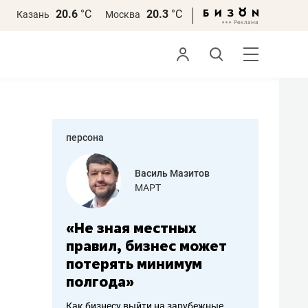
20.6
°С
20.3
°С
Казань
Москва
персона
еменова
Василь Мазитов
»
МАРТ
а: работа
«Не зная местных
«Мне лу
ечься
правил, бизнес может
не зара
вствовать
потерять минимум
чем пот
полгода»
репутац
пошиву
Как бизнесу выйти на зарубежные
Владелец от