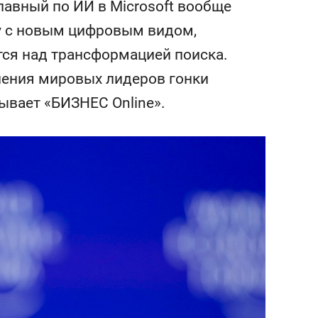
лавный по ИИ в Microsoft вообще
состоянием как основа
антихрупких команд
ту с новым цифровым видом,
тся над трансформацией поиска.
ения мировых лидеров гонки
ывает «БИЗНЕС Online».