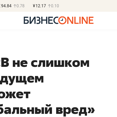
€
94.84
0.78
¥
12.17
0.10
«В не слишком
Роман Ободец
Дарья С
удущем
«Готовые решения»
«Бросско
«Мне лучше
«Мама говорил
может
не заработать вообще,
помогает отвл
чем потерять
от болезни, чу
бальный вред»
репутацию»
себя живой»
Владелец отделочной фирмы
Наследница бизнеса по 