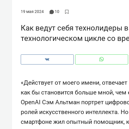
рынки, почему надо знать аксакал
чем интересен Оман?
19 мая 2024
10
Как ведут себя технолидеры 
технологическом цикле со вр
«Действует от моего имени, отвечает 
как бы становится больше мной, чем 
OpenAI Сэм Альтман портрет цифрово
Рекомендуем
Рекоме
ролей искусственного интеллекта. Но
Как ГК «МИР ГРУПП» и ВТБ
150 ка
создают оазис жилого
ID вме
смартфоне жил опытный помощник, к
комфорта под Казанью
безоп