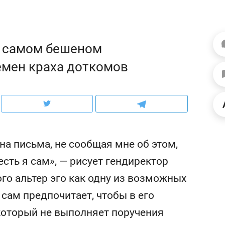
ов и
о трехкратном росте цен, дотошных
школьной формы о конт
клиентах и чудных запросах мастеров
налогах и развитии без 
в самом бешеном
емен краха доткомов
на письма, не сообщая мне об этом,
есть я сам», — рисует гендиректор
го альтер эго как одну из возможных
ндуем
Рекомендуем
 сам предпочитает, чтобы в его
мер до квартиры и Face
Опыт выживания в дик
сто ключа: какой будет
природе, работа
оторый не выполняет поручения
асность в ЖК «Нова»
с ментальным и физич