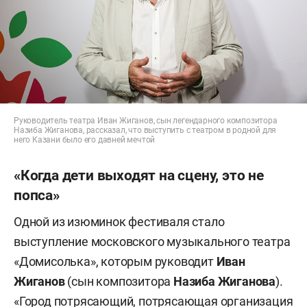
Руководитель театра Иван Жиганов, сын легендарного композитора
Назиба Жиганова, рассказал, что выступить с театром в родной для
него Казани было его давней мечтой
«Когда дети выходят на сцену, это не
попса»
Одной из изюминок фестиваля стало
выступление московского музыкального театра
«Домисолька», которым руководит
Иван
Жиганов
(сын композитора
Назиба Жиганова
).
«Город потрясающий, потрясающая организация