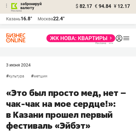
забронируй
$
82.17
€
94.84
¥
12.17
валюту
16.8°
22.4°
Казань
Москва
3 июня 2024
#
#
культура
метшин
«Это был просто мед, нет –
чак-чак на мое сердце!»:
в Казани прошел первый
фестиваль «Эйбэт»