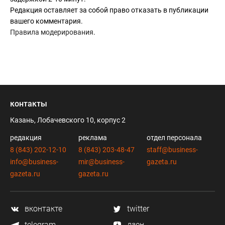
Редакция оставляет за собой право отказать в публикации
вашего комментария.
Правила модерирования
.
контакты
Казань, Лобачевского 10, корпус 2
редакция
реклама
отдел персонала
8 (843) 202-12-10
8 (843) 203-48-47
staff@business-
info@business-
mir@business-
gazeta.ru
gazeta.ru
gazeta.ru
вконтакте
twitter
telegram
дзен