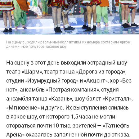
На сцену выходили различные коллективы, их номера составили яркое,
динамичное полуторачасовое шоу
На сцену в этот день выходили эстрадный шоу-
театр «Шарм», театр танца «Дорога из города»,
студии «Изумрудный город» и «Акцент», хор «Без
нот», ансамбль «Пестрая компания», студия
ансамбля танца «Казань», шоу-балет «Кристалл»,
«Мгновение» и другие. Их выступления слились
в яркое шоу, от которого 1,5 часа не могли
оторваться почти 10 тыс. зрителей — «Татнефть
Арена» оказалась заполненной почти до отказа.