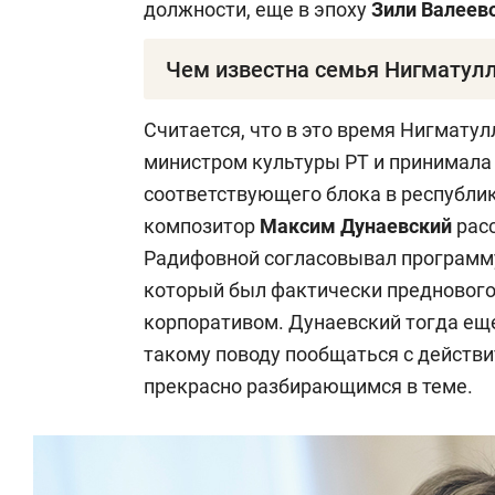
должности, еще в эпоху
Зили Валеев
Чем известна семья Нигматул
Нигматуллина замужем за
Маратом 
Считается, что в это время Нигмату
культуры Татарстана и известным о
министром культуры РТ и принимал
Ганиеву 58 лет. К слову, его отец —
Га
соответствующего блока в республи
татарский ученый-филолог, внесший
композитор
Максим Дунаевский
расс
сохранения и развития татарского яз
Радифовной согласовывал программу 
несколько русско-татарских словаре
который был фактически предновог
заслуженного деятеля науки Российс
корпоративом. Дунаевский тогда еще
возрасте 85 лет.
такому поводу пообщаться с действ
прекрасно разбирающимся в теме.
Ганиев — президент ассоциации ани
председатель правления ассоциации 
создателей известной в республике 