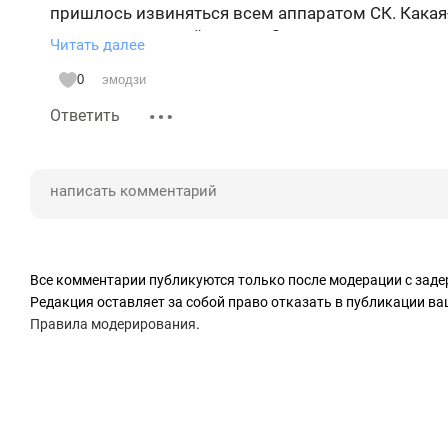
пришлось извиняться всем аппаратом СК. Какая-
следственным действиям. Создается впечатление
Читать далее
важно виновен или нет, сидеть всем, без фактов,
служебным положением или "слабая аттестации "
0
эмодзи
Некие «внебюджетные фонды» есть почти у всех
Ответить
тд. Это не открытие, это часть истории формиров
Смотреть нужно после, кто встает на место ушедш
зачем и почему будет полной после, и многое бу
нужно.
Предположим следующих по списку:
Минспорт РТ, Леонов В.А.( Матыцин В.О. в том чи
Все комментарии публикуются только после модерации с заде
Государственный комитет по туризму РТ Иванов 
Редакция оставляет за собой право отказать в публикации в
Исполнительный комитет города Казани
Правила модерирования
.
Главное инвестиционно-строительное управлен
Дирекция по развитию природных территорий и
Институт развития городов Республики Татарстан
ФИО последних нет смысла писать, активная рот