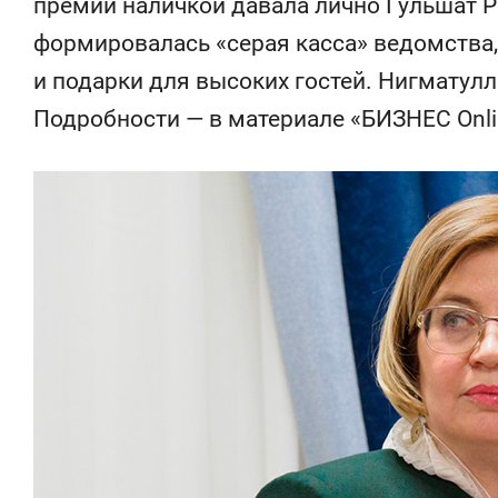
премии наличкой давала лично Гульшат Р
состояни
антихруп
формировалась «серая касса» ведомства,
и подарки для высоких гостей. Нигматулл
Подробности — в материале «БИЗНЕС Onli