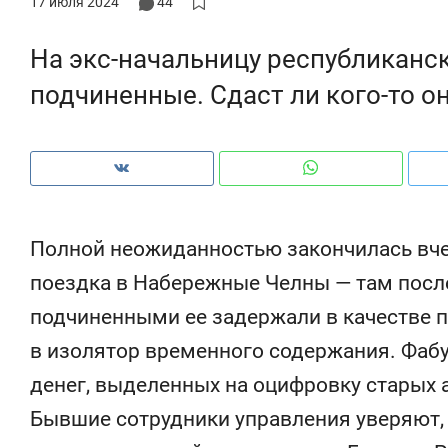
17 июля 2024
44
му надо знать аксакалов и
о трехкратном росте цен, дотошных
ш
ен Оман?
клиентах и чудных запросах мастеров
н
На экс-начальницу республиканс
подчиненные. Сдаст ли кого-то о
Полной неожиданностью закончилась вче
поездка в Набережные Челны — там посл
подчиненными ее задержали в качестве 
в изолятор временного содержания. Фабу
Рекомендуем
Рекоменду
денег, выделенных на оцифровку старых а
150 камер до квартиры и Face
Опыт выж
ID вместо ключа: какой будет
природе,
Бывшие сотрудники управления уверяют, 
безопасность в ЖК «Нова»
с ментал