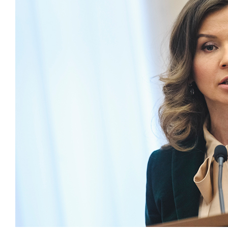
«Татармультфильм», которая появила
сочетающих в себе особенности наци
«Татармультфильм» реализует социа
книги и учебники. Сейчас в студии о
продюсера.
Кресло директора «Татармультфильм
В период его руководства студия в
Нефтяши и ее друзей» по заказу «Та
«Татарские народные сказки» по зака
также серию мультфильмов «Сказки р
в программу дошкольного обучения.
студии, Ганиев-младший преподает 
институте культуры дисциплину «уп