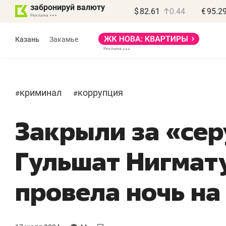
забронируй валюту
$
82.61
0.44
€
95.2
Казань
Закамье
криминал
коррупция
#
#
Закрыли за «сер
Василь Мазитов
Роман Ободец
МАРТ
«Готовые решения»
Гульшат Нигмат
я местных
«Мне лучше
 бизнес может
не заработать вообще,
провела ночь на
ть минимум
чем потерять
о
а»
репутацию»
 выйти на зарубежные
Владелец отделочной фирмы
Н