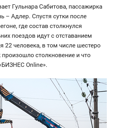
состоянием как основа
вает Гульнара Сабитова, пассажирка
антихрупких команд
ь – Адлер. Спустя сутки после
гоне, где состав столкнулся
них поездов идут с отставанием
я 22 человека, в том числе шестеро
ак произошло столкновение и что
«БИЗНЕС Online».