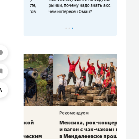
рафакте,
рынки, почему надо знать аксакалов и
о трехкратно
кредитов
чем интересен Оман?
клиентах и ч
Рекомендуем
Рекоме
ой
Мексика, рок-концерт
«Прор
и вагон с чак-чаком: как
30 ме
еским
в Менделеевске прошла
лечит