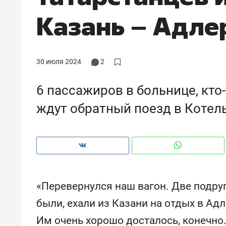
рынки, почему надо знать аксакал
Казань – Адле
чем интересен Оман?
30 июля 2024
2
6 пассажиров в больнице, кто-
ждут обратный поезд в Котел
Рекомендуем
Рекоме
«Перевернулся наш вагон. Две подру
Как ГК «МИР ГРУПП» и ВТБ
150 ка
были, ехали из Казани на отдых в Ад
создают оазис жилого
ID вме
Им очень хорошо досталось, конечно. 
комфорта под Казанью
безоп