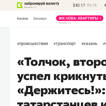
забронируй валюту
$
82.17
0.76
Казань
Закамье
происшествия
транспорт
казань
#
#
#
#
«Толчок, втор
Василь Мазитов
МАРТ
успел крикнут
«Не зная местных
правил, бизнес может
«Держитесь!»:
потерять минимум
полгода»
татарстанцев 
Как бизнесу выйти на зарубежные