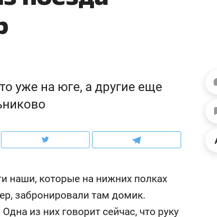
ов и
о трехкратном росте цен, дотошных
школьной формы о конт
р
клиентах и чудных запросах мастеров
налогах и развитии без 
то уже на юге, а другие еще
ьниково
ндуем
Рекомендуем
ги наши, которые на нижних полках
мер до квартиры и Face
Опыт выживания в дик
лер, забронировали там домик.
сто ключа: какой будет
природе, работа
Одна из них говорит сейчас, что руку
асность в ЖК «Нова»
с ментальным и физич