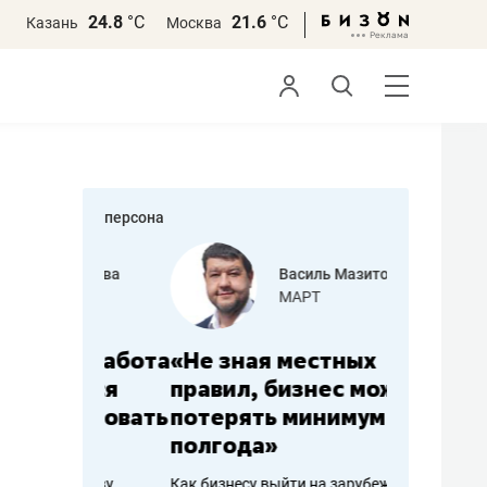
24.8
°С
21.6
°С
Казань
Москва
персона
еменова
Василь Мазитов
»
МАРТ
а: работа
«Не зная местных
«Мне лу
ечься
правил, бизнес может
не зара
вствовать
потерять минимум
чем пот
полгода»
репутац
пошиву
Как бизнесу выйти на зарубежные
Владелец от