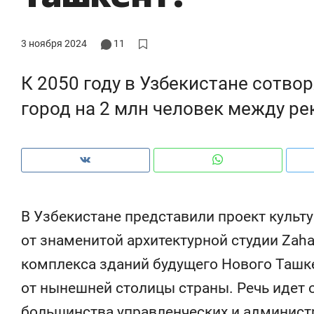
3 ноября 2024
11
К 2050 году в Узбекистане сотв
город на 2 млн человек между ре
В Узбекистане представили проект культ
от знаменитой архитектурной студии Zaha 
Рекомендуем
Рекомендуем
комплекса зданий будущего Нового Ташкен
150 камер до квартиры и Face
Опыт выжи
от нынешней столицы страны. Речь идет о
ID вместо ключа: какой будет
природе, 
безопасность в ЖК «Нова»
с ментальн
большинства управленческих и админист