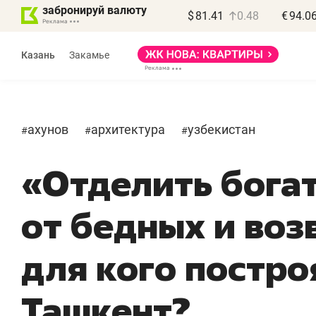
забронируй валюту
$
81.41
0.48
€
94.0
Казань
Закамье
ахунов
архитектура
узбекистан
#
#
#
«Отделить бога
от бедных и воз
для кого постро
Ташкент?