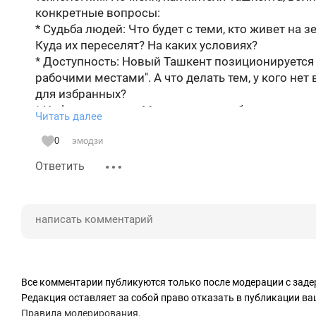
конкретные вопросы:
* Судьба людей: Что будет с теми, кто живет на 
Куда их переселят? На каких условиях?
* Доступность: Новый Ташкент позиционируется
рабочими местами". А что делать тем, у кого не
для избранных?
* Инфраструктура: Метро и электробусы - это хо
Читать далее
сады? Кто будет их строить и где гарантии, что 
Пока на эти вопросы нет ответов, Новый Ташкент
0
эмодзи
не реальное решение проблем города.
Ответить
Все комментарии публикуются только после модерации с заде
Редакция оставляет за собой право отказать в публикации в
Правила модерирования
.