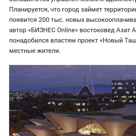
состоянием
Планируется, что город займет территорию
антихрупк
появится 200 тыс. новых высокооплачив
автор «БИЗНЕС Online» востоковед Азат А
понадобился властям проект «Новый Ташк
местные жители.