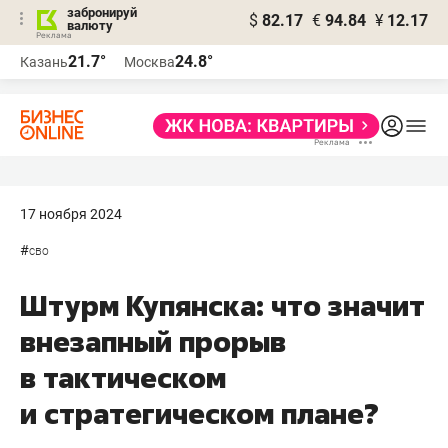
забронируй
$
82.17
€
94.84
¥
12.17
валюту
21.7°
24.8°
Казань
Москва
17 ноября 2024
#
сво
Штурм Купянска: что значит
внезапный прорыв
в тактическом
и стратегическом плане?