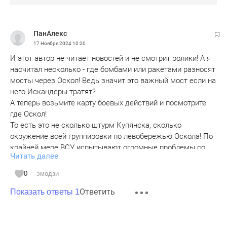
ПанАлекс
17 Ноября 2024
10:20
И этот автор не читает новостей и не смотрит ролики! А я
насчитал несколько - где бомбами или ракетами разносят
мосты через Оскол! Ведь значит это важный мост если на
него Искандеры тратят?
А теперь возьмите карту боевых действий и посмотрите
где Оскол!
То есть это не сколько штурм Купянска, сколько
окружение всей группировки по левобережью Оскола! По
крайней мере ВСУ испытывают огромные проблемы со
Читать далее
снабжением и ротацией всей этой группировки!
Понтонные мосты будут выявляться. Практически вся
0
эмодзи
река Оскол доступна для ФАБов с УПМК!
Ответить
Происходит примерно то, что было в 2022 с российской
Показать ответы 1
группировкой в Херсоне и правобережье Днепра: из за
практически сорванной логистики через 2-3 моста через
Днепр пришлось оставить Херсон и вывести за Днепр! Эта