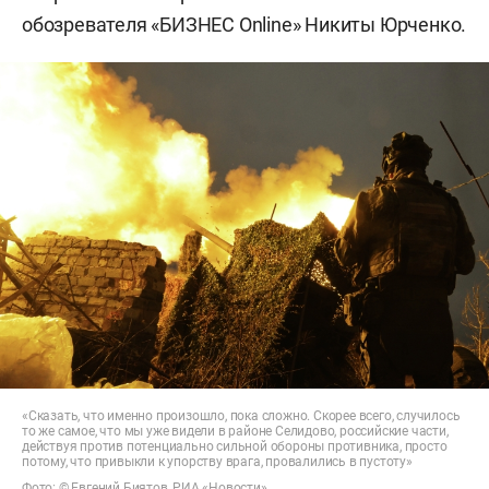
обозревателя «БИЗНЕС Online» Никиты Юрченко.
«Сказать, что именно произошло, пока сложно. Скорее всего, случилось
то же самое, что мы уже видели в районе Селидово, российские части,
действуя против потенциально сильной обороны противника, просто
потому, что привыкли к упорству врага, провалились в пустоту»
Фото: © Евгений Биятов, РИА «Новости»