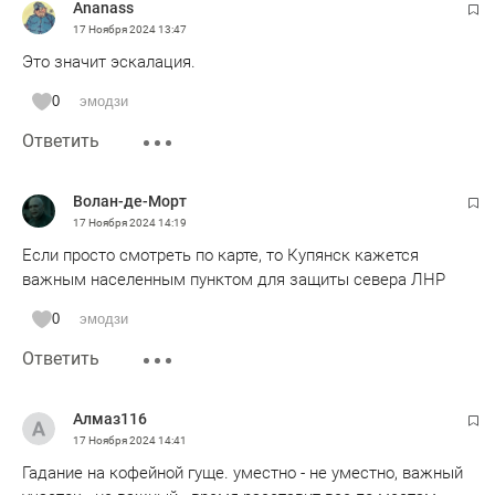
Ananass
СВО - война огромных ресурсов! И если их недостаточно...
17 Ноября 2024
13:47
Правда сейчас целых мостов у ВСУ для вывода нет...
Это значит эскалация.
0
эмодзи
Ответить
Волан-де-Морт
17 Ноября 2024
14:19
Если просто смотреть по карте, то Купянск кажется
важным населенным пунктом для защиты севера ЛНР
0
эмодзи
Ответить
Алмаз116
17 Ноября 2024
14:41
Гадание на кофейной гуще. уместно - не уместно, важный