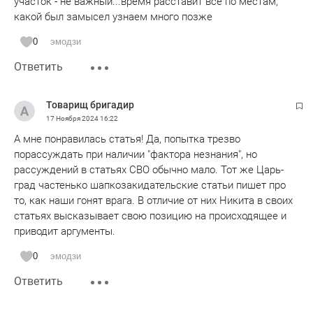
участок - не важный...время расставит все по местам,
какой был замысел узнаем много позже
0
эмодзи
Ответить
Товарищ бригадир
17 Ноября 2024
16:22
А мне понравилась статья! Да, попытка трезво
порассуждать при наличии "фактора незнания", но
рассуждений в статьях СВО обычно мало. Тот же Царь-
град частенько шапкозакидательские статьи пишет про
то, как наши гонят врага. В отличие от них Никита в своих
статьях высказывает свою позицию на происходящее и
приводит аргументы.
0
эмодзи
Ответить