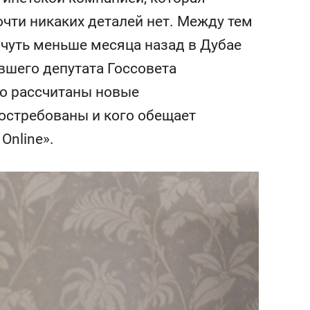
состоянием как основа
очти никаких деталей нет. Между тем
антихрупких команд
 чуть меньше месяца назад в Дубае
шего депутата Госсовета
го рассчитаны новые
востребованы и кого обещает
Online».