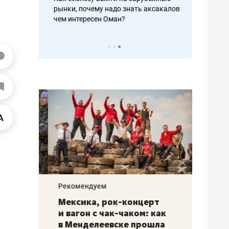
рафакте,
рынки, почему надо знать аксакалов и
о трехкратно
кредитов
чем интересен Оман?
клиентах и ч
Рекомендуем
Рекоме
ой
Мексика, рок-концерт
«Прор
и вагон с чак-чаком: как
30 ме
еским
в Менделеевске прошла
лечит