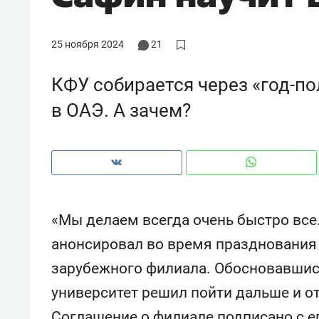
рынки, почему надо знать аксакал
чем интересен Оман?
25 ноября 2024
21
КФУ собирается через «год-п
в ОАЭ. А зачем?
«Мы делаем всегда очень быстро все.
анонсировал во время празднования 
Рекомендуем
Рекоме
зарубежного филиала. Обосновавшись
Как ГК «МИР ГРУПП» и ВТБ
150 ка
университет решил пойти дальше и о
создают оазис жилого
ID вме
комфорта под Казанью
безоп
Соглашение о филиале подписано с е