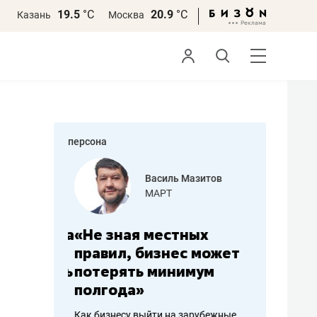
19.5
°С
20.9
°С
Казань
Москва
персона
еменова
Василь Мазитов
»
МАРТ
а: работа
«Не зная местных
«Мне лу
ечься
правил, бизнес может
не зара
вствовать
потерять минимум
чем пот
полгода»
репутац
пошиву
Как бизнесу выйти на зарубежные
Владелец от