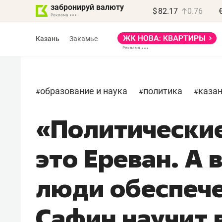
забронируй валюту
$
82.17
0.76
Казань
Закамье
образование и наука
политика
каза
#
#
#
«Политические
Василь Мазитов
МАРТ
это Ереван. А 
«Не зная местных
правил, бизнес может
люди обеспеч
потерять минимум
полгода»
Сафин научит 
Как бизнесу выйти на зарубежные