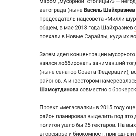
мэром „мусорной“ столицы?» — негод
автограда (ныне
Василь Шайхразиев
председатель нацсовета «Милли шура
общем, в мае 2013 года Шайхразиев
поехали в Новые Сарайлы, куда их во
Затем идея концентрации мусорного б
взялся лоббировать занимавший тог
(ныне сенатор Совета Федерации), 
районов. А инвестором намеревалас
Шамсутдинова
совместно с брокерск
Проект «мегасвалки» в 2015 году оце
район планировал выделить под это д
полигон ушло бы 25 гектаров. На в
вторсырье и биокомпост, пригодный