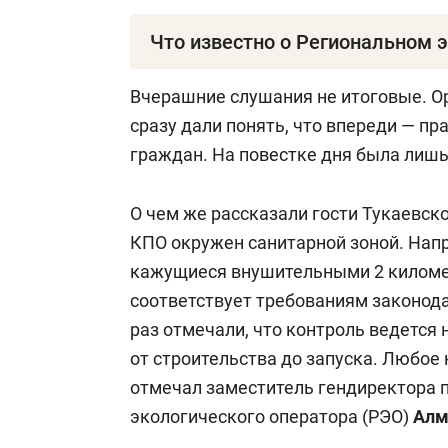
Что известно о Региональном 
ООО «Региональный общественный оп
Вчерашние слушания не итоговые. О
года. Учредителем «РЭО» выступает
сразу дали понять, что впереди — пр
строительства, архитектуры и ЖКХ Р
граждан. На повестке дня была лишь
предприятие «Татлизинг».
О чем же рассказали гости Тукаевско
Уставный капитал — 30 млн рублей.
КПО окружен санитарной зоной. Нап
Салахов
, работавший ранее замести
кажущиеся внушительными 2 километ
РТ).
соответствует требованиям законода
раз отмечали, что контроль ведется 
В планах РЭО — создание инфрастру
от строительства до запуска. Любое
территории республики. В нее будет
отмечал заместитель гендиректора п
переработки отходов: в Тукаевском,
экологического оператора (РЭО)
Алм
Верхнеуслонском, Алексеевском, Пе