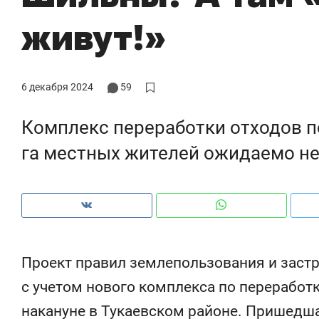
живут!»
6 декабря 2024
59
Комплекс переработки отходов 
га местных жителей ожидаемо н
Рекомендуем
Рекомендуем
Проект правил землепользования и застр
150 камер до квартиры и Face
Опыт выжи
с учетом нового комплекса по переработ
ID вместо ключа: какой будет
природе, 
накануне в Тукаевском районе. Пришедш
безопасность в ЖК «Нова»
с ментальн