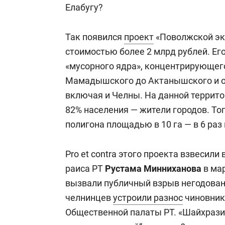
Елабугу?
Так появился
проект
«Поволжской эк
стоимостью более 2 млрд рублей. Ег
«мусорного ядра», концентрирующего
Мамадышского до Актанышского и о
включая и Челны. На данной террито
82% населения — жители городов. То
полигона площадью в 10 га — в 6 раз
Pro et contra этого проекта взвесили
раиса РТ
Рустама Минниханова
в мар
вызвали публичный взрыв негодован
челнинцев
устроили разнос
чиновник
Общественной палаты РТ. «Шайхрази