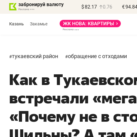
забронируй валюту
$
82.17
0.76
€
94.8
Казань
Закамье
тукаевский район
обращение с отходами
#
#
Как в Тукаевско
встречали «мега
«Почему не в ст
Шильны? А там 