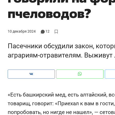
пчеловодов?
10 декабря 2024
12
Пасечники обсудили закон, кото
аграриям-отравителям. Выживут 
Рекомендуем
Рекомендуем
«Есть башкирский мед, есть алтайский, вс
150 камер до квартиры и Face
Опыт выжи
товарищ, говорит: «Приехал к вам в гости
ID вместо ключа: какой будет
природе, 
попробовать, но нигде не нашел», — сето
безопасность в ЖК «Нова»
с ментальн