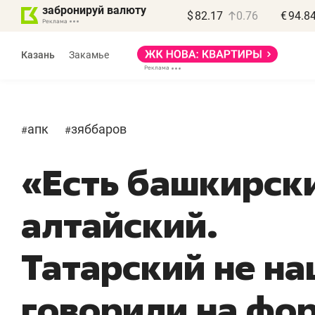
забронируй валюту
$
82.17
0.76
€
94.8
Казань
Закамье
апк
зяббаров
#
#
«Есть башкирски
алтайский.
Татарский не на
говорили на фо