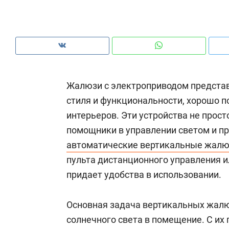
рынки, почему надо знать аксакалов и
о 
чем интересен Оман?
кл
Жалюзи с электроприводом представ
стиля и функциональности, хорошо 
интерьеров. Эти устройства не прос
помощники в управлении светом и п
автоматические вертикальные жалю
пульта дистанционного управления и
придает удобства в использовании.
Рекомендуем
Рекомендуем
Как ГК «МИР ГРУПП» и ВТБ
150 камер 
Основная задача вертикальных жалю
создают оазис жилого
ID вместо 
солнечного света в помещение. С и
комфорта под Казанью
безопаснос