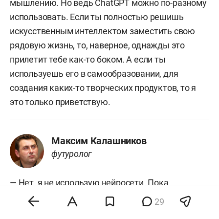
мышлению. Но ведь ChatGPT можно по-разному
использовать. Если ты полностью решишь
искусственным интеллектом заместить свою
рядовую жизнь, то, наверное, однажды это
прилетит тебе как-то боком. А если ты
используешь его в самообразовании, для
создания каких-то творческих продуктов, то я
это только приветствую.
Максим Калашников
футуролог
— Нет, я не использую нейросети. Пока
обхожусь, что называется, своими силами. Но
29
думаю, что вскоре придется их использовать —