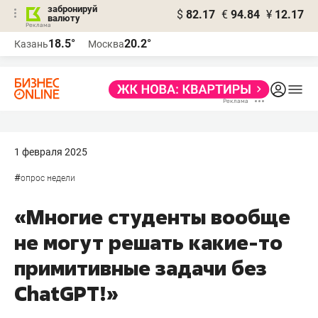
забронируй
$
82.17
€
94.84
¥
12.17
валюту
18.5°
20.2°
Казань
Москва
1 февраля 2025
#
опрос недели
«Многие студенты вообще
не могут решать какие-то
примитивные задачи без
ChatGPT!»