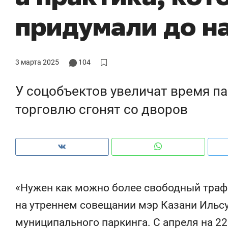
и, почему надо знать аксакалов и
о трехкратном росте цен, дотош
придумали до н
 интересен Оман?
клиентах и чудных запросах мас
3 марта 2025
104
У соцобъектов увеличат время па
торговлю сгонят со дворов
Рекомендуем
«Нужен как можно более свободный трафи
П» и ВТБ
150 камер до квартиры и Face
на утреннем совещании мэр Казани Иль
илого
ID вместо ключа: какой будет
муниципального паркинга. С апреля на 22
занью
безопасность в ЖК «Нова»