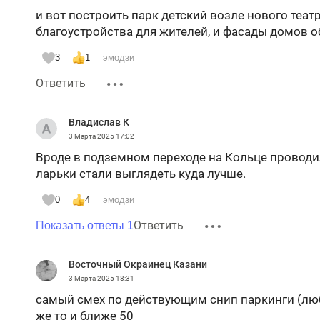
и вот построить парк детский возле нового театр
благоустройства для жителей, и фасады домов о
3
1
эмодзи
Ответить
Владислав К
3 Марта 2025
17:02
Вроде в подземном переходе на Кольце проводил
ларьки стали выглядеть куда лучше.
0
4
эмодзи
Ответить
Показать ответы 1
Восточный Окраинец Казани
3 Марта 2025
18:31
самый смех по действующим снип паркинги (люб
же то и ближе 50