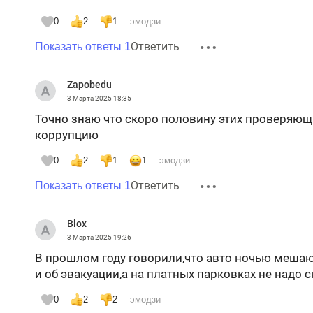
0
2
1
эмодзи
Ответить
Показать ответы 1
Zapobedu
3 Марта 2025
18:35
Точно знаю что скоро половину этих проверяющ
коррупцию
0
2
1
1
эмодзи
Ответить
Показать ответы 1
Blox
3 Марта 2025
19:26
В прошлом году говорили,что авто ночью мешаю
и об эвакуации,а на платных парковках не надо
0
2
2
эмодзи