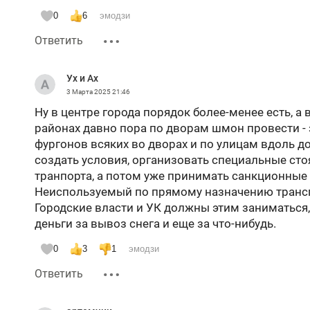
0
6
эмодзи
Ответить
Ух и Ах
3 Марта 2025
21:46
Ну в центре города порядок более-менее есть, а 
районах давно пора по дворам шмон провести - 
фургонов всяких во дворах и по улицам вдоль д
создать условия, организовать специальные сто
транпорта, а потом уже принимать санкционные
Неиспользуемый по прямому назначению транспо
Городские власти и УК должны этим заниматься, 
деньги за вывоз снега и еще за что-нибудь.
0
3
1
эмодзи
Ответить