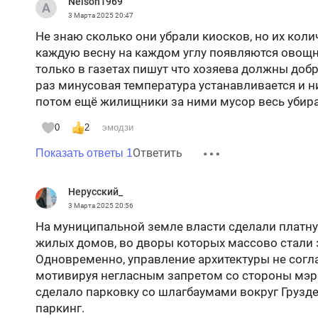
Nelson1969
3 Марта 2025
20:47
Не знаю сколько они убрали киосков, но их коли
каждую весну на каждом углу появляются овощны
только в газетах пишут что хозяева должны добро
раз минусовая температура устанавливается и н
потом ещё жилищники за ними мусор весь убира
0
2
эмодзи
Ответить
Показать ответы 1
Нерусский_
3 Марта 2025
20:56
На муниципальной земле власти сделали платную
жилых домов, во дворы которых массово стали 
Одновременно, управление архитектуры не согл
мотивируя негласным запретом со стороны мэр
сделало парковку со шлагбаумами вокруг Груздев
паркинг.