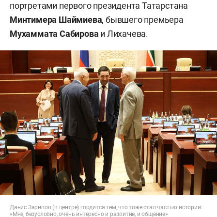
портретами первого президента Татарстана
Минтимера Шаймиева
, бывшего премьера
Мухаммата Сабирова
и Лихачева.
Данис Зарипов (в центре) гордится тем, что тоже стал частью истории:
«Мне, безусловно, очень интересно и развитие, и общение»