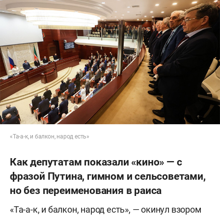
«Та-а-к, и балкон, народ есть»
Как депутатам показали «кино» — с
фразой Путина, гимном и сельсоветами,
но без переименования в раиса
«Та-а-к, и балкон, народ есть», — окинул взором