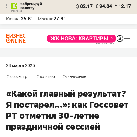
забронируй
$
82.17
€
94.84
¥
12.17
валюту
26.8°
27.8°
Казань
Москва
28 марта 2025
#
#
#
госсовет рт
политика
минниханов
«Какой главный результат?
Я постарел…»: как Госсовет
РТ отметил 30-летие
праздничной сессией