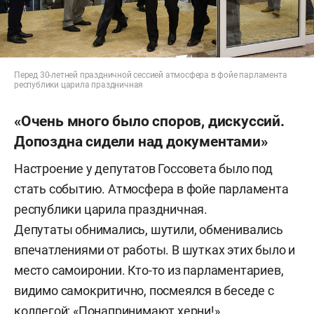
Перед 30-летней праздничной сессией атмосфера в фойе парламента
республики царила праздничная
«Очень много было споров, дискуссий.
Допоздна сидели над документами»
Настроение у депутатов Госсовета было под
стать событию. Атмосфера в фойе парламента
республики царила праздничная.
Депутаты обнимались, шутили, обменивались
впечатлениями от работы. В шутках этих было и
место самоиронии. Кто-то из парламентариев,
видимо самокритично, посмеялся в беседе с
коллегой: «Понапринимают херни!»