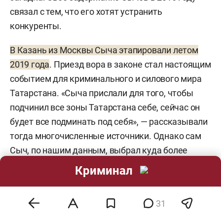
связал с тем, что его хотят устранить
конкуренты.
В Казань из Москвы Сыча этапировали летом
2019 года
. Приезд вора в законе стал настоящим
событием для криминального и силового мира
Татарстана. «Сыча прислали для того, чтобы
подчинил все зоны Татарстана себе, сейчас он
будет все подминать под себя», — рассказывали
тогда многочисленные источники. Однако сам
Сыч, по нашим данным, выбрал куда более
тонкую позицию. Он не вступал в
Криминал
сотрудничество с администрацией колонии
(иначе бы лишился титула), но и мешать не стал.
31
Казанскую ИК-2 Сыч покинул в марте 2021 года.