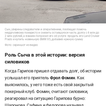
Сыч, уверены следователи и оперативники, пообещал помочь
неудачливому покеристу и снизить оставшуюся часть долга с 4 млн до
2 млн рублей, а взамен попросил его об услуге: продать его Land Cruiser
Prado и купить новенькую BMW Х5, добавив нужную сумму
Фото: скриншот из видео
Роль Сыча в этой истории: версия
силовиков
Когда Гарипов пришел отдавать долг, об истории
услышал его приятель
Фрол Фомин
. Как
выяснилось, у него тоже есть свой закрытый
покерный клуб. Фомин, считают силовики,
реагировал на ситуацию Гарипова бурно:
Шаронова, Сафина и Федорова называл