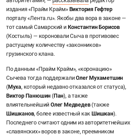
авторитетами», —
рассказывала
редактор
издания «Прайм Крайм»
Виктория Гефтер
порталу «Лента.ru». Якобы два вора в законе —
тот самый Самарский и
Константин
Борисов
(Костыль) — короновали Сыча в противовес
растущему количеству «законников»
грузинского клана.
По данным «Прайм Крайм», «коронацию»
Сычева тогда поддержали
Олег
Мухаметшин
(
Муха
, который недавно отказался от статуса),
Виктор Панюшин
(
Пан
), а также
влиятельнейший
Олег Медведев
(также
Шишканов
, более известный как
Шишкан
).
Последнего считают одним из авторитетнейших
«славянских» воров в законе, преемником