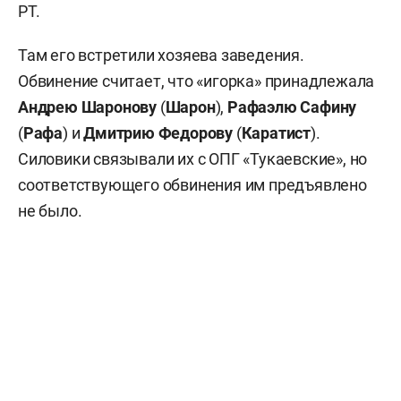
РТ.
Там его встретили хозяева заведения.
Обвинение считает, что «игорка» принадлежала
Андрею Шаронову
(
Шарон
),
Рафаэлю Сафину
(
Рафа
) и
Дмитрию Федорову
(
Каратист
).
Силовики связывали их с ОПГ «Тукаевские», но
соответствующего обвинения им предъявлено
не было.