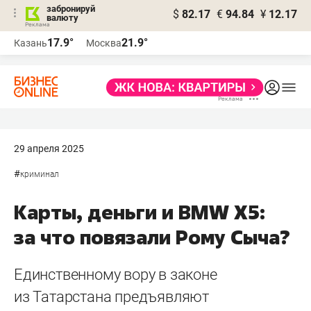
забронируй
$
82.17
€
94.84
¥
12.17
валюту
17.9°
21.9°
Казань
Москва
29 апреля 2025
#
криминал
Карты, деньги и BMW X5:
за что повязали Рому Сыча?
Единственному вору в законе
из Татарстана предъявляют