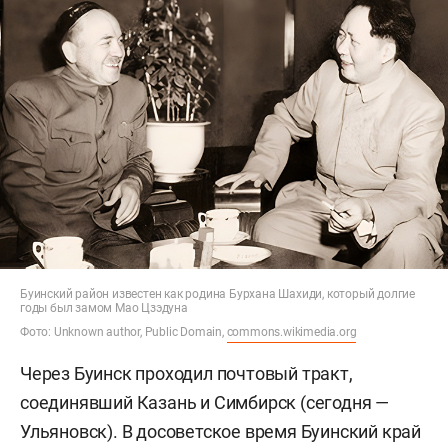
Буинский район известен как родина Бурхана Шахиди, который долгие
годы был замом Мао Цзэдуна
Фото: Unknown author, Public Domain,
commons.wikimedia.org
Через Буинск проходил почтовый тракт,
соединявший Казань и Симбирск (сегодня —
Ульяновск). В досоветское время Буинский край