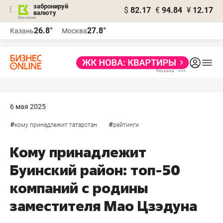
забронируй
$
82.17
€
94.84
¥
12.17
валюту
26.8°
27.8°
Казань
Москва
6 мая 2025
#
#
кому принадлежит татарстан
рейтинги
Кому принадлежит
Буинский район: топ-50
компаний с родины
заместителя Мао Цзэдуна