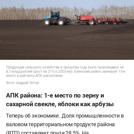
Продукции сельского хозяйства в прошлом году было произведено на
8,7 млрд рублей (рост на 21% к 2023-му). Буинский район занимает 15-е
место в рейтинге АПК республики
Фото: Андрей Титов
АПК района: 1-е место по зерну и
сахарной свекле, яблоки как арбузы
Теперь об экономике. Доля промышленности в
валовом территориальном продукте района
(ВТП) составляет почти 28,5%. На