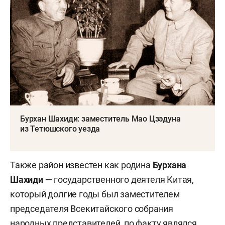
Бурхан Шахиди: заместитель Мао Цзэдуна
из Тетюшского уезда
Также район известен как родина
Бурхана
Шахиди
— государственного деятеля Китая,
который долгие годы был заместителем
председателя Всекитайского собрания
народных представителей, по факту являлся