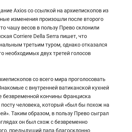
ние Axios со ссылкой на архиепископов из
ные изменения произошли после второго
что чашу весов в пользу Прево склонили
кая Corriere Della Serra пишет, что
нальным третьим туром, однако отказался
что необходимых двух третей голосов
хиепископов со всего мира проголосовать
Знакомые с внутренней ватиканской кухней
ле безвременной кончины Франциска
 посту человека, который «был бы похож на
ией». Таким образом, в пользу Прево сыграл
взглядах он был схож с безвременно
го, предыдущий папа благосклонно