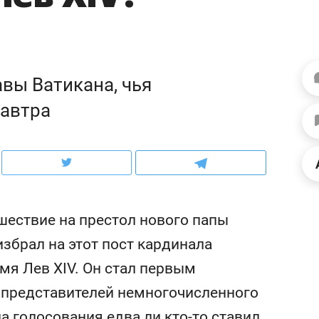
с ЖК «Иволга» в Зеленодольске
школьной формы о конт
налогах и развитии без 
авы Ватикана, чья
завтра
шествие на престол нового папы
збрал на этот пост кардинала
ндуем
Рекомендуем
мя Лев XIV. Он стал первым
ывы случались каждые
Не только про еду: как
 представителей немногочисленного
тров»: как «Водоканал»
гастрокомплекс «Кайт
 подземные артерии
задает новый ритм
а голосования едва ли кто-то ставил