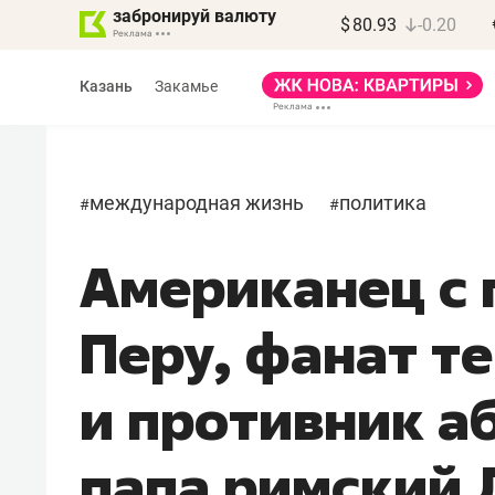
забронируй валюту
$
80.93
-0.20
Казань
Закамье
международная жизнь
политика
#
#
Американец с
Перу, фанат т
и противник аб
папа римский 