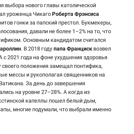
ля выбора нового главы католической
чал уроженца Чикаго
Роберта Фрэнсиса
итов гонки за папский престол. Букмекеры,
лосования, давали не более 1–2% на то, что
нтификом. Основным кандидатом считался
Пароллин
. В 2018 году
папа Франциск
возвел
 А с 2021 года на фоне ухудшения здоровья
у своего положения замещал понтифика,
ые мессы и рукополагая священников на
Ватикана. За день до завершения
лись на уровне 27–28%. А когда из
кстинской капеллы пошел белый дым,
апы, многие подумали, что выбрали именно