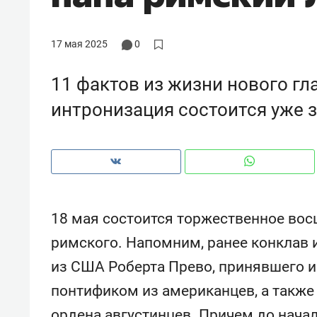
17 мая 2025
0
11 фактов из жизни нового гл
интронизация состоится уже 
18 мая состоится торжественное вос
римского. Напомним, ранее конклав и
Рекомендуем
Рекоме
из США Роберта Прево, принявшего и
ой
Мексика, рок-концерт
«Прор
понтификом из американцев, а также
и вагон с чак-чаком: как
30 ме
ским
в Менделеевске прошла
лечит
ордена августинцев. Причем до начал