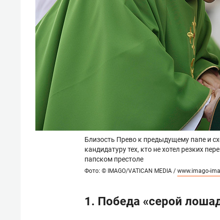
Близость Прево к предыдущему папе и сх
кандидатуру тех, кто не хотел резких пе
папском престоле
Фото: © IMAGO/VATICAN MEDIA /
www.imago-ima
1. Победа «серой лоша