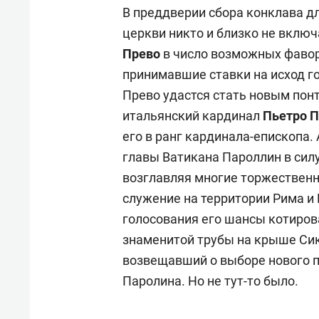
В преддверии сбора конклава д
церкви никто и близко не вклю
Прево
в число возможных фавор
принимавшие ставки на исход го
Прево удастся стать новым по
итальянский кардинал
Пьетро 
его в ранг кардинала-епископа.
главы Ватикана Пароллин в сил
возглавляя многие торжественн
служение на территории Рима и 
голосования его шансы котирова
знаменитой трубы на крыше Си
возвещавший о выборе нового п
Паролина. Но не тут-то было.