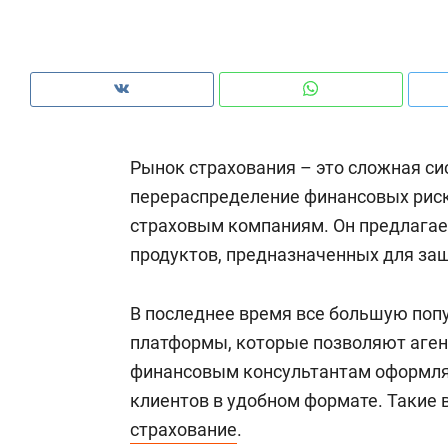
рынки, почему надо знать аксакалов и
о 
чем интересен Оман?
кл
Рынок страхования – это сложная си
перераспределение финансовых риско
страховым компаниям. Он предлагае
продуктов, предназначенных для защ
В последнее время все большую поп
платформы, которые позволяют аген
Рекомендуем
Рекомендуем
финансовым консультантам оформля
Как ГК «МИР ГРУПП» и ВТБ
150 камер 
клиентов в удобном формате. Такие
создают оазис жилого
ID вместо 
страхование
.
комфорта под Казанью
безопаснос