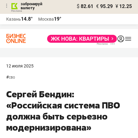
забронируй
$
82.61
€
95.29
¥
12.25
валюту
14.8°
19°
Казань
Москва
12 июля 2025
#
сво
Сергей Бендин:
«Российская система ПВО
должна быть серьезно
модернизирована»