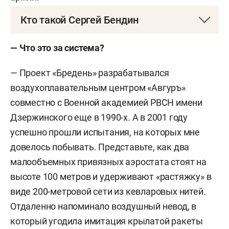
Кто такой Сергей Бендин
Сергей Владимирович Бендин
родился в Москве
— Что это за система?
11 апреля 1964 года.
— Проект «Бредень» разрабатывался
Выпускник МГУ (факультет журналистики, 1991).
воздухоплавательным центром «Авгуръ»
Большой опыт работы в СМИ с 2001-го.
совместно с Военной академией РВСН имени
Дзержинского еще в 1990-х. А в 2001 году
Активно продвигает и популяризирует тематику
успешно прошли испытания, на которых мне
дирижаблестроения, является экспертом в
довелось побывать. Представьте, как два
воздухоплавательных технологиях.
малообъемных привязных аэростата стоят на
Исполняющий обязанности руководителя
высоте 100 метров и удерживают «растяжку» в
московского отделения комиссии по
виде 200-метровой сети из кевларовых нитей.
воздухоплаванию РГО, член некоммерческого
Отдаленно напоминало воздушный невод, в
консорциума «Дирижаблестрой».
который угодила имитация крылатой ракеты