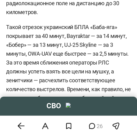
радиолокационное поле на дистанцию до 30
километров.
Такой отрезок украинский БПЛА «Баба-яга»
покрывает за 40 минут, Bayraktar — за 14 минут,
«Бобер» — за 13 минут, UJ-25 Skyline — за 3
минуты, OWA-UAV еще быстрее — за 2,5 минуты.
За это время сближения операторы РЛС
должны успеть взять все цели на мушку, а
зенитчики — расчехлить соответствующее
количество выстрелов. Времени, как правило, не
хватает, особенно если летит большой рой
СВО
дронов, а потому и происходит «просачивание».
Ежедневно ВСУ в нашу сторону запускает по 30–
70 боевых дронов, которые нам в основном
26
удается уничтожить, но бывали и очень