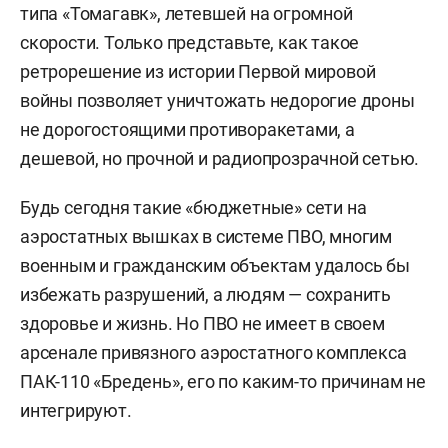
типа «Томагавк», летевшей на огромной
Руководит инженерной группой «Аэросмена»
скорости. Только представьте, как такое
(разработка транспортного дирижабля большой
ретрорешение из истории Первой мировой
грузоподъемности).
войны позволяет уничтожать недорогие дроны
не дорогостоящими противоракетами, а
2001–2006 — ЗАО «Воздухоплавательный центр
дешевой, но прочной и радиопрозрачной сетью.
Авгуръ» – НПО «РосАэроСистемы», директор по
связям с общественностью.
Будь сегодня такие «бюджетные» сети на
аэростатных вышках в системе ПВО, многим
2006–2011 — ФГУП «Долгопрудненское
военным и гражданским объектам удалось бы
конструкторское бюро автоматики», главный
избежать разрушений, а людям — сохранить
специалист по связям с общественностью.
здоровье и жизнь. Но ПВО не имеет в своем
2009–2010 — журнал «Вестник
арсенале привязного аэростатного комплекса
воздухоплавания» при ИД «Кворум», главный
ПАК-110 «Бредень», его по каким-то причинам не
редактор.
интегрируют.