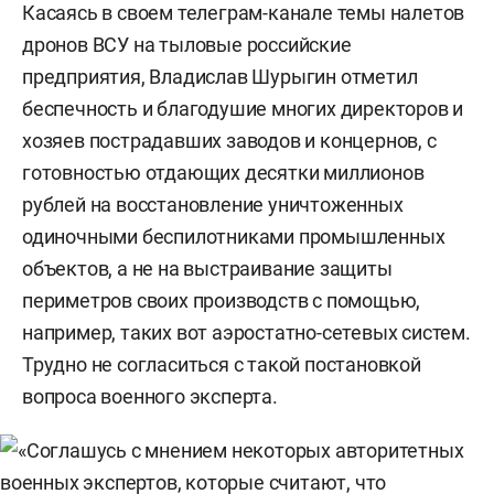
2009–2010 — ОАО «Локомоскай», пиар-
Касаясь в своем телеграм-канале темы налетов
менеджер.
дронов ВСУ на тыловые российские
предприятия, Владислав Шурыгин отметил
2018–2019 — ФГУП «Долгопрудненское
беспечность и благодушие многих директоров и
конструкторское бюро автоматики»,
хозяев пострадавших заводов и концернов, с
руководитель проектного офиса по
готовностью отдающих десятки миллионов
воздухоплавательным системам.
рублей на восстановление уничтоженных
одиночными беспилотниками промышленных
объектов, а не на выстраивание защиты
периметров своих производств с помощью,
например, таких вот аэростатно-сетевых систем.
Трудно не согласиться с такой постановкой
вопроса военного эксперта.