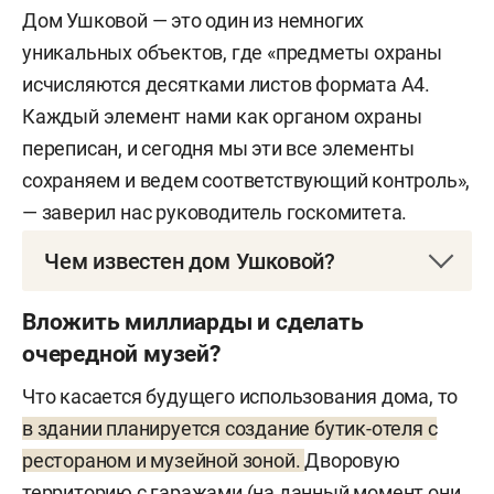
Дом Ушковой — это один из немногих
уникальных объектов, где «предметы охраны
исчисляются десятками листов формата А4.
Каждый элемент нами как органом охраны
переписан, и сегодня мы эти все элементы
сохраняем и ведем соответствующий контроль»,
— заверил нас руководитель госкомитета.
Чем известен дом Ушковой?
Дом Зинаиды Николаевны Ушковой — объект
Вложить миллиарды и сделать
культурного наследия федерального значения,
очередной музей?
построен в начале ХХ века в стиле эклектики по
Что касается будущего использования дома, то
проекту архитектора Карла Мюфке. Особняк
в здании планируется создание бутик-отеля с
был реконструирован в 1904–1908 годах. Здание
рестораном и музейной зоной.
Дворовую
обладает уникальной особенностью — каждое
территорию с гаражами (на данный момент они