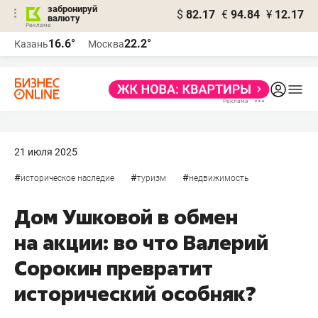
забронируй
$
82.17
€
94.84
¥
12.17
валюту
16.6°
22.2°
Казань
Москва
21 июля 2025
#
#
#
историческое наследие
туризм
недвижимость
Дом Ушковой в обмен
на акции: во что Валерий
Сорокин превратит
исторический особняк?