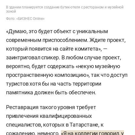
В 2019 году прокуратура Кировского района
В здании планируется создание бутик-отеля с рестораном и музейной
Казани подала иск к минкульту Татарстана,
зоной
обвиняя его в незаконном бездействии в
Фото: «БИЗНЕС Online»
отношении дома Ушковой. На разработку
«Думаю, это будет объект с уникальным
проекта по ремонту было выделено 12,9 млн
современным приспособлением. Ждите проект,
рублей — тендер в 2020-м выиграла казанская
который появится на сайте комитета», —
компания «ПЦ Град».
заинтриговал спикер. В любом случае проект,
вероятно, будет содержать «некую музейную
пространственную композицию», так что доступ
туристов хотя бы на часть территории
памятника должен быть обеспечен.
Реставрация такого уровня требует
привлечения квалифицированных
специалистов, которых в Татарстане, к
сожалению, немного.
«Я на коллегии говорил, у