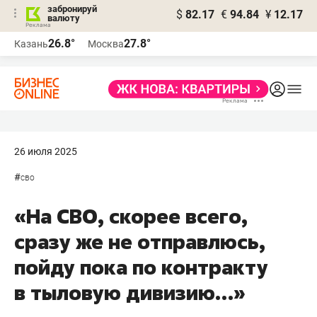
забронируй
$
82.17
€
94.84
¥
12.17
валюту
26.8°
27.8°
Казань
Москва
26 июля 2025
#
сво
«На СВО, скорее всего,
сразу же не отправлюсь,
пойду пока по контракту
в тыловую дивизию…»