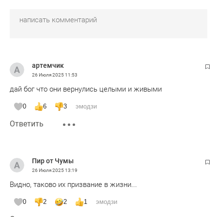
артемчик
26 Июля 2025
11:53
дай бог что они вернулись целыми и живыми
0
6
3
эмодзи
Ответить
Пир от Чумы
26 Июля 2025
13:19
Видно, таково их призвание в жизни...
0
2
2
1
эмодзи