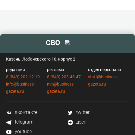
СВО
контакты
Казань, Лобачевского 10, корпус 2
редакция
реклама
отдел персонала
8 (843) 202-12-10
8 (843) 203-48-47
staff@business-
info@business-
mir@business-
gazeta.ru
gazeta.ru
gazeta.ru
вконтакте
twitter
telegram
дзен
youtube