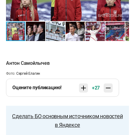
2:2 — Даку, 90
«Рубин»: Ставер, Кабутов, Тесленко, Вуячич,
Грицаенко (Безруков, 46), Рожков, Иву, Йочич
(Юкич, 46), Ходжа, Щабанхаджай, Даку
«Зенит»: Латышонок, Дуглас Сантос, Дркушич,
Антон Самойлычев
Нино, Бариос, Жерсон (Горшков, 86), Мостовой
Фото:
Сергей Елагин
(Вега, 85), Мантуан, Глушенков (Гонду, 46), Педро,
Кассьерра
Оцените публикацию!
+27
Предупреждения: Кабутов (45+3), Дркушич (53)
Сделать БО основным источником новостей
в Яндексе