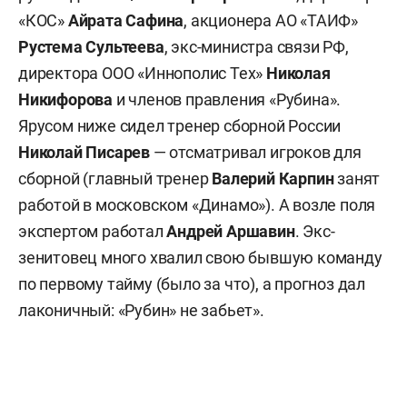
«КОС»
Айрата
Сафина
, акционера АО «ТАИФ»
Рустема
Сультеева
, экс-министра связи РФ,
директора ООО «Иннополис Тех»
Николая
Никифорова
и членов правления «Рубина».
Ярусом ниже сидел тренер сборной России
Николай Писарев
— отсматривал игроков для
сборной (главный тренер
Валерий Карпин
занят
работой в московском «Динамо»). А возле поля
экспертом работал
Андрей Аршавин
. Экс-
зенитовец много хвалил свою бывшую команду
по первому тайму (было за что), а прогноз дал
лаконичный: «Рубин» не забьет».