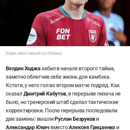
Ходжа забил первый гол «Рубина»
Велдин Ходжа
забил в начале второго тайма,
заметно облегчив себе жизнь для камбэка.
Кстати, у него гол во втором матче подряд. Как
сказал
Дмитрий Кабутов
, в перерыве пихача не
было, но тренерский штаб сделал тактические
корректировки. После перерыва последовали
две замены: вышли
Руслан Безруков
и
Александар Юкич
вместо
Алексея Грицаенко
и