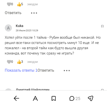
0
5
эмодзи
Ответить
Kuka
28 Июля 2025
10:29
Хотел уйти после 1 тайма - Рубин вообще был никакой. Но
решил все-таки остаться посмотреть минут 10 еще. И не
пожалел - на второй тайм как-будто вышла другая
команда, вот почему так сразу не играть?
0
3
эмодзи
Ответить
Показать ответы 1
Дмитрий Шайдуллин
28 Июля 2025
10:35
25
Автор статьи скрытно все равно хвалит Зенит. Я не
понимаю откуда у Казанских журналистов трепет ко