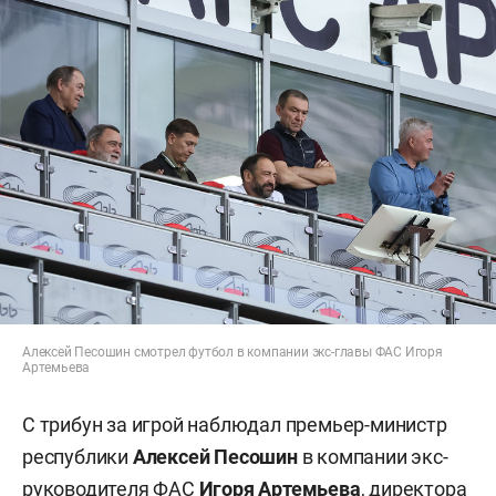
Алексей Песошин смотрел футбол в компании экс-главы ФАС Игоря
Артемьева
С трибун за игрой наблюдал премьер-министр
республики
Алексей Песошин
в компании экс-
руководителя ФАС
Игоря Артемьева
, директора