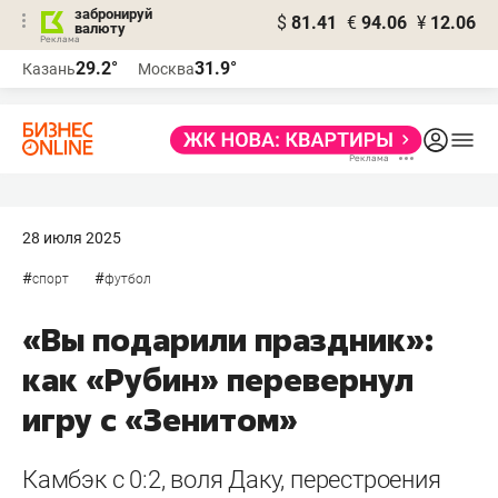
забронируй
$
81.41
€
94.06
¥
12.06
валюту
29.2°
31.9°
Казань
Москва
28 июля 2025
#
#
спорт
футбол
«Вы подарили праздник»:
как «Рубин» перевернул
игру с «Зенитом»
Камбэк с 0:2, воля Даку, перестроения