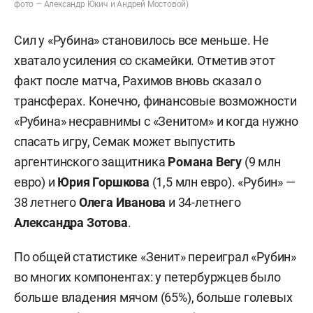
фото — Александр Юкич и Андрей Мостовой)
Сил у «Рубина» становилось все меньше. Не
хватало усиления со скамейки. Отметив этот
факт после матча, Рахимов вновь сказал о
трансферах. Конечно, финансовые возможности
«Рубина» несравнимы с «Зенитом» и когда нужно
спасать игру, Семак может выпустить
аргентинского защитника
Романа Вегу
(9 млн
евро) и
Юрия Горшкова
(1,5 млн евро). «Рубин» —
38 летнего
Олега Иванова
и 34-летнего
Александра Зотова
.
По общей статистике «Зенит» переиграл «Рубин»
во многих компонентах: у петербуржцев было
больше владения мячом (65%), больше голевых