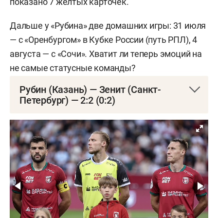
показано 7 желтых карточек.
Дальше у «Рубина» две домашних игры: 31 июля
— с «Оренбургом» в Кубке России (путь РПЛ), 4
августа — с «Сочи». Хватит ли теперь эмоций на
не самые статусные команды?
Рубин (Казань) — Зенит (Санкт-
Петербург) — 2:2 (0:2)
Чемпионат России. 2-й тур
27 июля. «Ак Барс Арена». 23 456 зрителей
0:1 — Мостовой, 11 (пенальти)
0:2 — Кассьерра, 36
1:2 — Ходжа, 47