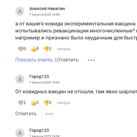
Алексей Никитин
7 Августа 2025
18:56
а от вашего ковида экспериментальная вакцина
испытывались ревакцинации многочисленные? в
например и признано было неудачным для быст
0
8
2
эмодзи
Ответить
Показать ответы 1
Город123
7 Августа 2025
19:06
От ковидных вакцин не отошли, там явно шарлат
1
5
2
эмодзи
Ответить
Город123
7 Августа 2025
19:08