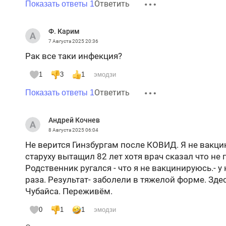
Ответить
Показать ответы 1
Ф. Карим
7 Августа 2025
20:36
Рак все таки инфекция?
1
3
1
эмодзи
Ответить
Показать ответы 1
Андрей Кочнев
8 Августа 2025
06:04
Не верится Гинзбургам после КОВИД. Я не вакци
старуху вытащил 82 лет хотя врач сказал что не 
Родственник ругался - что я не вакцинируюсь.- 
раза. Результат- заболели в тяжелой форме. Зде
Чубайса. Переживём.
0
1
1
эмодзи