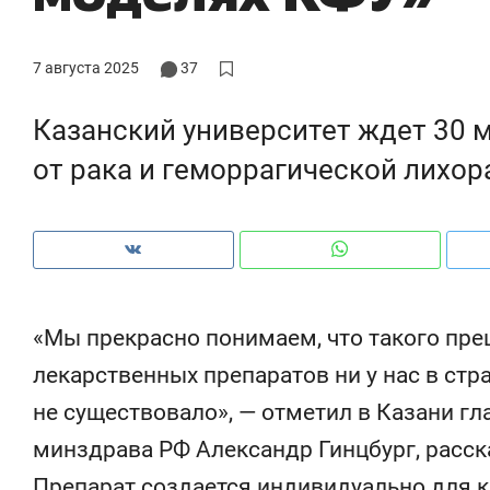
ынки, почему надо знать аксакалов и
о трехкратном росте цен, до
ем интересен Оман?
клиентах и чудных запросах 
7 августа 2025
37
Казанский университет ждет 30 
от рака и геморрагической лихор
«Мы прекрасно понимаем, что такого пре
лекарственных препаратов ни у нас в стра
Рекомендуем
не существовало», — отметил в Казани г
ГРУПП» и ВТБ
150 камер до квартиры и Face
минздрава РФ Александр Гинцбург, расска
с жилого
ID вместо ключа: какой будет
 Казанью
безопасность в ЖК «Нова»
Препарат создается индивидуально для 