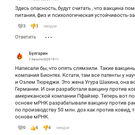
Здесь опасность, будут считать , что вакцина пом
питания, физ и психологическая устойчивость-за
3
3
эмодзи
Ответить
Булгарин
7 Августа 2025
19:11
Написали бы, что опять слямзили. Такие вакци
компания Бионтех. Кстати, там все патенты у на
и Озлем Тюреджи. Это жена Угура Шахина, она в
Германии. И они разработали вакцину против ко
американской компании Пфайзер. Теперь вот по 
основе мРНК разрабатывали вакцину против рака
по производству 50 млн. доз как против ковид, т
основе мРНК.
0
6
4
эмодзи