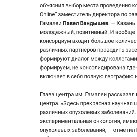
производства белков: она содержит
объяснил выбор места проведения к
последовательность аминокислот в 
Online“ заместитель директора по 
используется для создания вакцин и
Гамалеи
Павел Вандышев
. — Казань
мРНК вводится в клетки пациента и 
молодежный, позитивный. И вообще н
определенные белки, которые могут
консорциум входит большое количест
против болезни или выполнять други
различных партнеров проводить зас
формируют диалог между коллегами.
формируем, не консолидирована где-т
включает в себя полную географию 
Глава центра им. Гамалеи рассказал 
центра. «Здесь прекрасная научная 
различных опухолевых заболеваний. 
экспериментальная онкология, име
опухолевых заболеваний, — отметил 