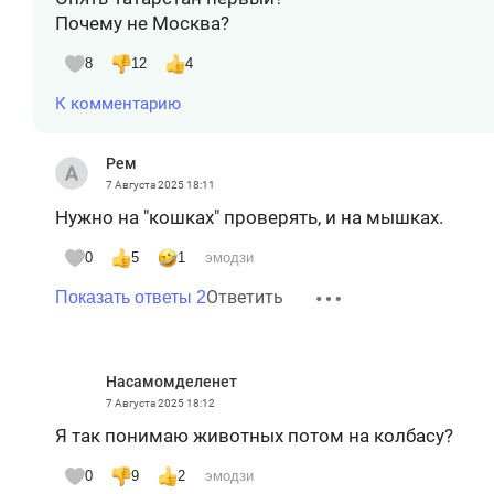
Почему не Москва?
8
12
4
К комментарию
Рем
7 Августа 2025
18:11
Нужно на "кошках" проверять, и на мышках.
0
5
1
эмодзи
Ответить
Показать ответы 2
Насамомделенет
7 Августа 2025
18:12
Я так понимаю животных потом на колбасу?
0
9
2
эмодзи