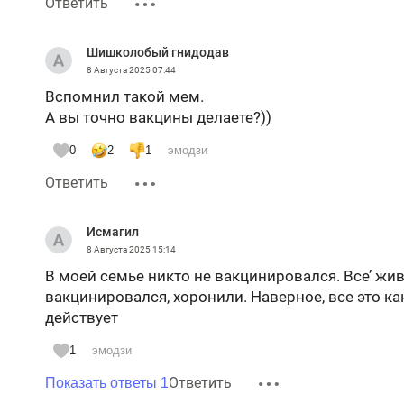
Ответить
Шишколобый гнидодав
8 Августа 2025
07:44
Вспомнил такой мем.
А вы точно вакцины делаете?))
0
2
1
эмодзи
Ответить
Исмагил
8 Августа 2025
15:14
В моей семье никто не вакцинировался. Все’ жи
вакцинировался, хоронили. Наверное, все это ка
действует
1
эмодзи
Ответить
Показать ответы 1