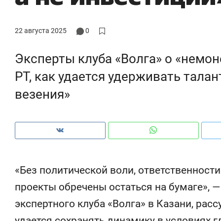
22 августа 2025
0
Эксперты клуба «Волга» о «немо
РТ, как удается удерживать талан
везения»
«Без политической воли, ответственност
Рекомендуем
Рекомендуем
проекты обречены остаться на бумаге», 
150 камер до квартиры и Face
Опыт выжи
экспертного клуба «Волга» в Казани, расс
ID вместо ключа: какой будет
природе, 
безопасность в ЖК «Нова»
с ментальн
удается сохранять динамику в условиях г