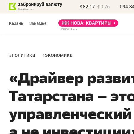
забронируй валюту
$
82.17
0.76
€
94.8
Казань
Закамье
политика
экономика
#
#
«Драйвер разви
Татарстана – эт
управленческий 
а не инвестиции