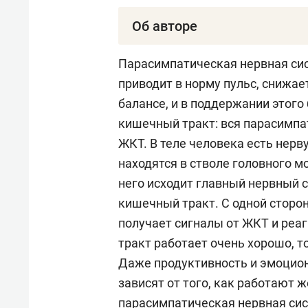
Об авторе
Рафик Галимзянович Сайфутди
Парасимпатическая нервная си
профессор, председатель общес
приводит в норму пульс, снижае
Иркутска. Сайфутдинов создал 
балансе, и в поддержании этого
парамагнитного резонанса в мед
кишечный тракт: вся парасимпат
отечественной и 96 в междунаро
ЖКТ. В теле человека есть нерв
США и Японии), 36 учебно-метод
находятся в стволе головного м
свидетельств и патентов на изо
него исходит главный нервный с
1986 по 1991 год) Сайфутдинов 
кишечный тракт. С одной сторон
получает сигналы от ЖКТ и реа
В Татарстане профессор работа
тракт работает очень хорошо, 
возглавил кафедру терапии. В 
Даже продуктивность и эмоцион
нехирургический метод лечения
зависят от того, как работают ж
пузырь ставят катетер, промыв
парасимпатическая нервная сист