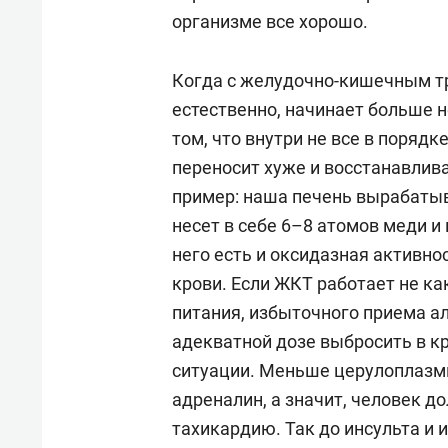
который синтезирован на «Нижн
организме все хорошо.
растворения камней катетер уб
запатентован, а на препарат М
Когда с желудочно-кишечным тр
естественно, начинает больше н
Четверть века, вплоть до 2024
том, что внутри не все в порядк
гастроэнтерологической служб
переносит хуже и восстанавлив
гастроэнтерологом МЗ РТ. На с
пример: наша печень вырабатыв
госпитальной и поликлиническ
несет в себе 6–8 атомов меди и
РМАНПО минздрава России, прод
него есть и оксидазная активно
пациентов в ГКБ №12, ГП №10 и
крови. Если ЖКТ работает не к
возглавляет в ГКБ №12 отделен
питания, избыточного приема ал
адекватной дозе выбросить в к
ситуации. Меньше церулоплазми
адреналин, а значит, человек 
тахикардию. Так до инсульта и 