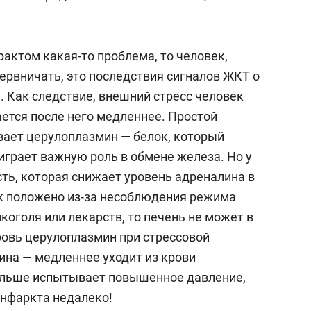
екамскнефтехиме». После полного
ирают, пациента выписывают. Способ был
ТБЭ получен товарный знак РФ «Методелит».
актом какая-то проблема, то человек,
ервничать, это последствия сигналов ЖКТ о
-го, Сайфутдинов был шефом
е. Как следствие, внешний стресс человек
ы РТ и главным внештатным специалистом-
ается после него медленнее. Простой
егодня профессор заведует кафедрой
ает церулоплазмин — белок, который
ой терапии КГМА – филиалом ФГБОУ ДПО
 играет важную роль в обмене железа. Но у
олжает практику, консультирует
сть, которая снижает уровень адреналина в
 ГКБ №7. Его сын
Ринат Рафикович
ак положено из-за несоблюдения режима
ие терапии.
коголя или лекарств, то печень не может в
ровь церулоплазмин при стрессовой
на — медленнее уходит из крови
дольше испытывает повышенное давление,
инфаркта недалеко!