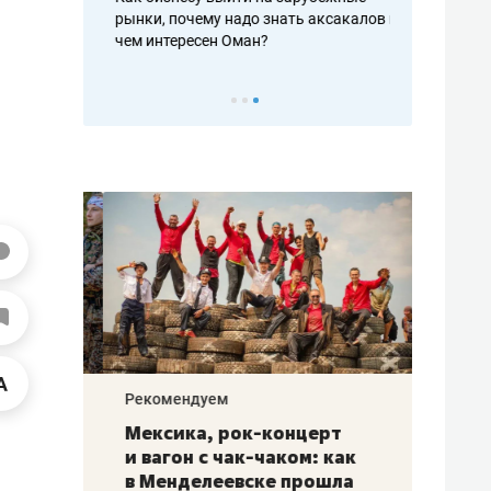
рафакте,
рынки, почему надо знать аксакалов и
о трехкратно
кредитов
чем интересен Оман?
клиентах и ч
Рекомендуем
Рекоме
ой
Мексика, рок-концерт
«Прор
и вагон с чак-чаком: как
30 ме
еским
в Менделеевске прошла
лечит