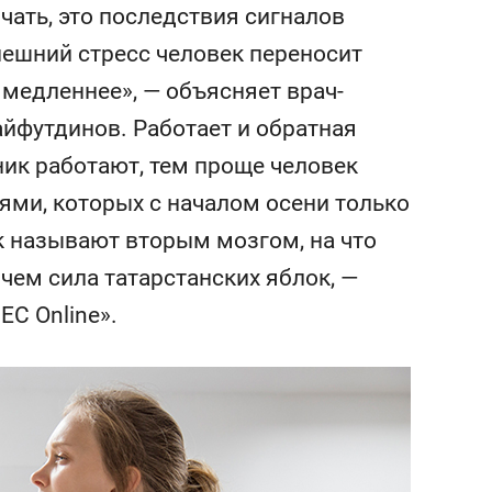
состоянием как основа
чать, это последствия сигналов
антихрупких команд
Внешний стресс человек переносит
 медленнее», — объясняет врач-
айфутдинов. Работает и обратная
ник работают, тем проще человек
ями, которых с началом осени только
к называют вторым мозгом, на что
 чем сила татарстанских яблок, —
ЕС Online».