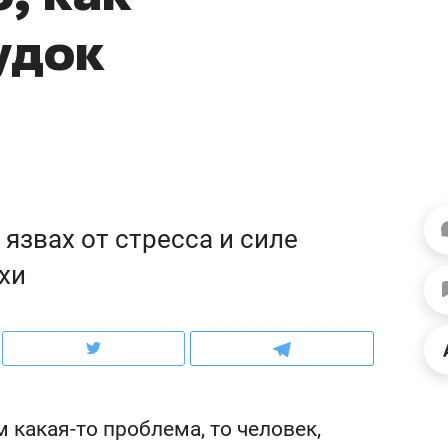
ов и
о трехкратном росте цен, дотошных
школьной формы о конт
удок
клиентах и чудных запросах мастеров
налогах и развитии без 
язвах от стресса и силе
хи
ндуем
Рекомендуем
мер до квартиры и Face
Опыт выживания в дик
сто ключа: какой будет
природе, работа
какая-то проблема, то человек,
асность в ЖК «Нова»
с ментальным и физич