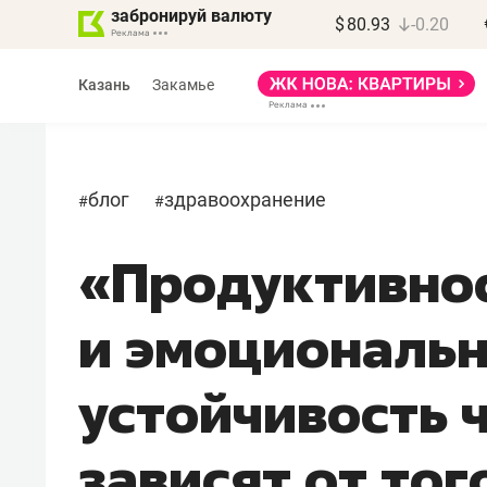
забронируй валюту
$
80.93
-0.20
Казань
Закамье
блог
здравоохранение
#
#
«Продуктивно
Василь Мазитов
МАРТ
и эмоциональ
«Не зная местных
правил, бизнес может
устойчивость 
потерять минимум
полгода»
зависят от тог
Как бизнесу выйти на зарубежные