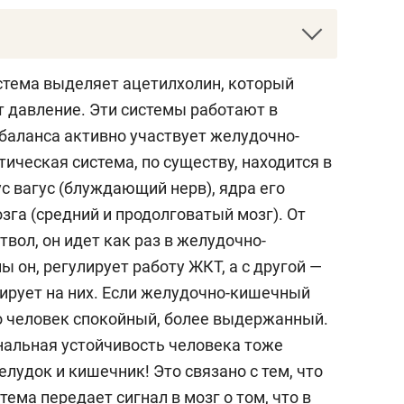
нов —
врач-гастроэнтеролог, ученый,
стема выделяет ацетилхолин, который
тва гастроэнтерологов РТ. Родом из
т давление. Эти системы работают в
в науке новое направление — электронного
 баланса активно участвует желудочно-
ицине, опубликовал 612 работ в
ическая система, по существу, находится в
дной печати, 11 монографий (две из них в
ус вагус (блуждающий нерв), ядра его
ических пособий, получил 18 авторских
озга (средний и продолговатый мозг). От
бретения и 23 рацпредложения. Пять лет (с
твол, он идет как раз в желудочно-
проработал консультантом в Монголии.
ы он, регулирует работу ЖКТ, а с другой —
гирует на них. Если желудочно-кишечный
ет с 1999-го, когда по приглашению КГМА
то человек спокойный, более выдержанный.
1999 году профессор предложил уникальный
альная устойчивость человека тоже
 желчно-каменной болезни: в желчный
елудок и кишечник! Это связано с тем, что
ают метил-трет-бутиловым эфиром (МТБЭ),
ема передает сигнал в мозг о том, что в