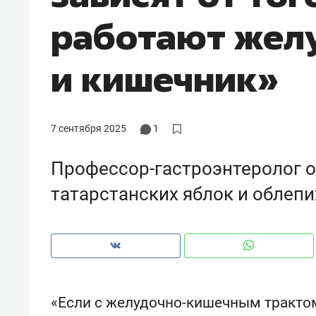
рынки, почему надо знать аксакал
работают жел
чем интересен Оман?
и кишечник»
7 сентября 2025
1
Профессор-гастроэнтеролог о 
татарстанских яблок и облепи
Рекомендуем
Рекоме
Как ГК «МИР ГРУПП» и ВТБ
150 ка
создают оазис жилого
ID вме
«Если с желудочно-кишечным трактом 
комфорта под Казанью
безоп