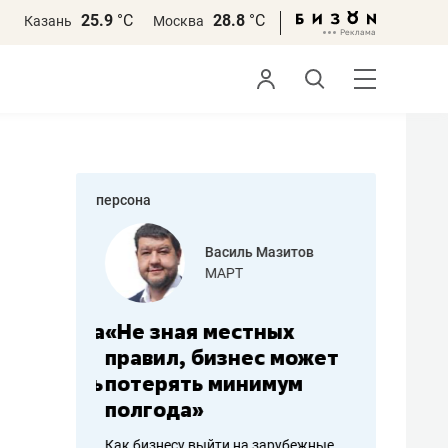
25.9
°С
28.8
°С
Казань
Москва
персона
еменова
Василь Мазитов
»
МАРТ
а: работа
«Не зная местных
«Мне лу
ечься
правил, бизнес может
не зара
вствовать
потерять минимум
чем пот
полгода»
репутац
пошиву
Как бизнесу выйти на зарубежные
Владелец от