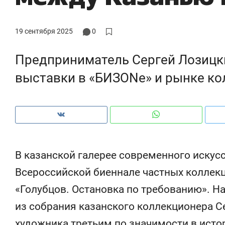
19 сентября 2025
0
Предприниматель Сергей Лозицк
выставки в «БИЗONе» и рынке к
В казанской галерее современного искус
Всероссийской биеннале частных коллек
Рекомендуем
Рекомендуем
«Голубцов. Остановка по требованию». На
150 камер до квартиры и Face
Опыт выжи
из собрания казанского коллекционера С
ID вместо ключа: какой будет
природе, 
безопасность в ЖК «Нова»
с ментальн
художника третьим по значимости в исто