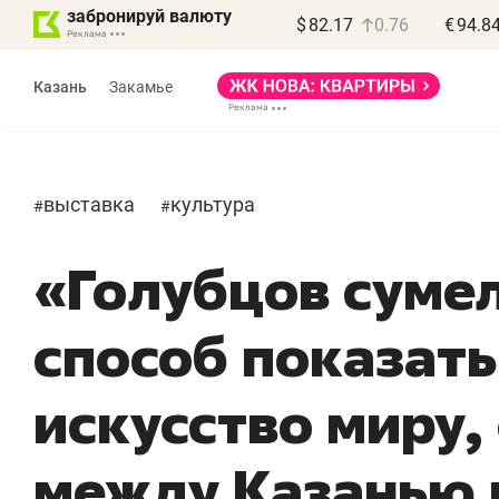
забронируй валюту
$
82.17
0.76
€
94.8
Казань
Закамье
выставка
культура
#
#
«Голубцов суме
способ показать
искусство миру,
между Казанью 