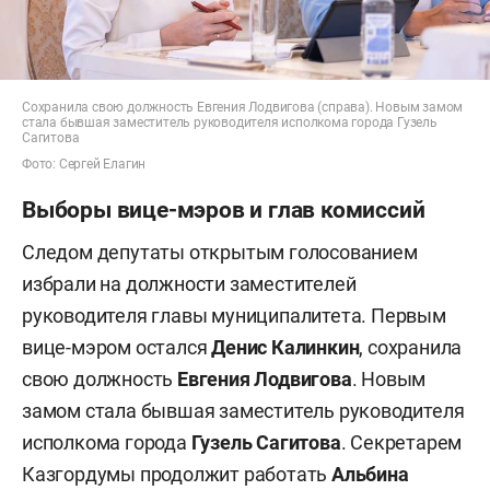
Сохранила свою должность Евгения Лодвигова (справа). Новым замом
стала бывшая заместитель руководителя исполкома города Гузель
Сагитова
Фото: Сергей Елагин
Выборы вице-мэров и глав комиссий
Следом депутаты открытым голосованием
избрали на должности заместителей
руководителя главы муниципалитета. Первым
вице-мэром остался
Денис Калинкин
, сохранила
свою должность
Евгения Лодвигова
. Новым
замом стала бывшая заместитель руководителя
исполкома города
Гузель Сагитова
. Секретарем
Казгордумы продолжит работать
Альбина