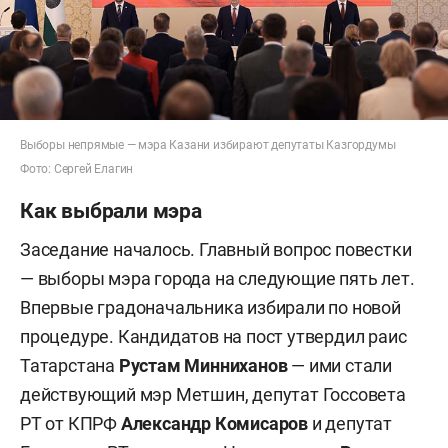
Выборы непрямые — мэра Казани избирают депутаты Казгордумы
Фото: Сергей Елагин
Как выбрали мэра
Заседание началось. Главный вопрос повестки
— выборы мэра города на следующие пять лет.
Впервые градоначальника избирали по новой
процедуре. Кандидатов на пост утвердил раис
Татарстана
Рустам Минниханов
— ими стали
действующий мэр Метшин, депутат Госсовета
РТ от КПРФ
Александр Комисаров
и депутат