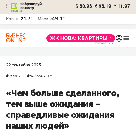
забронируй
$
80.93
€
93.19
¥
11.97
валюту
21.7°
24.1°
Казань
Москва
22 сентября 2025
#
#
казань
выборы-2025
«Чем больше сделанного,
тем выше ожидания –
справедливые ожидания
наших людей»