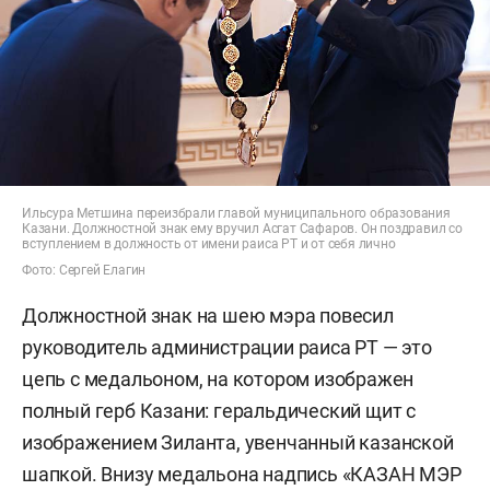
Ильсура Метшина переизбрали главой муниципального образования
Казани. Должностной знак ему вручил Асгат Сафаров. Он поздравил со
вступлением в должность от имени раиса РТ и от себя лично
Фото: Сергей Елагин
Должностной знак на шею мэра повесил
руководитель администрации раиса РТ — это
цепь с медальоном, на котором изображен
полный герб Казани: геральдический щит с
изображением Зиланта, увенчанный казанской
шапкой. Внизу медальона надпись «КАЗАН МЭР