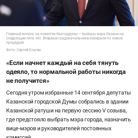
Главный вопрос на повестке Казгордумы — выборы мэра Казани на
следующие пять лет. Впервые градоначальника избирали по новой
процедуре
Фото: Сергей Елагин
«Если начнет каждый на себя тянуть
одеяло, то нормальной работы никогда
не получится»
Сегодня утром избранные 14 сентября депутаты
Казанской городской Думы собрались в здании
Казанской ратуши на первую сессию V созыва,
где предстояло выбрать мэра города, назначить
вице-мэров и руководителей постоянных
комиссий.