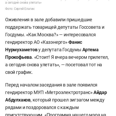
а сегодня снова улетать»
Фото: Сергей Елагин
Оживления в зале добавили пришедшие
поддержать товарищей депутаты Госсовета и
Госдумы. «Как Москва?» — интересовался
гендиректор АО «Казэнерго»
Фанис
Нурмухаметов
у депутата Госдумы
Артема
Прокофьева
. «Стоит! Я вчера вечером прилетел,
а сегодня снова улетать», — посетовал тот на
свой график.
Перед началом заседания в зале появился
гендиректор МУП «Метроэлектротранс»
Айдар
Абдулхаков
, который прошел зигзагом между
рядами и поздоровался с каждым
присутствующим. «Программа нашего мэра на