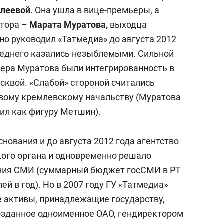
алеевой
. Она ушла в вице-премьеры, а
атора –
Марата Муратова,
выходца
о руководил «Татмедиа» до августа 2012
следнего казались незыблемыми. Сильной
ера Муратова были интегрированность в
сквой. «Слабой» стороной считались
овому кремлевскому начальству (Муратова
ил как фигуру Метшин).
снования и до августа 2012 года агентство
ого органа и одновременно решало
ния СМИ (суммарный бюджет госСМИ в РТ
ей в год). Но в 2007 году ГУ «Татмедиа»
е активы, принадлежащие государству,
озданное одноименное ОАО, гендиректором