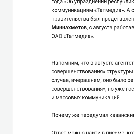
года «Об упразднении республик
состоянием как основа
«Гонк
коммуникациям «Татмедиа». А с
антихрупких команд
правительства был представлен
Миннахметов
, с августа работ
ОАО «Татмедиа».
Напомним, что в августе агентс
совершенствования» структуры 
случае, вчерашнем, оно было р
совершенствования», но уже го
и массовых коммуникаций.
Почему же передумал казанский
Ответ можно найти в письме, к