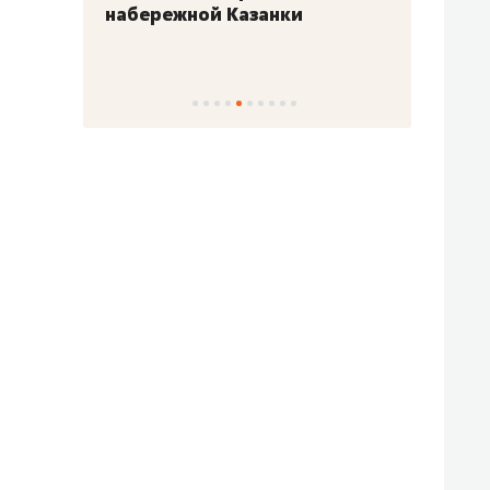
набережной Казанки
«Барк
«Рез