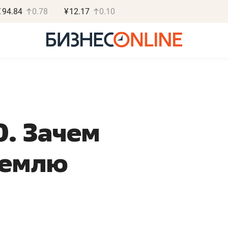
€
94.84
0.78
¥
12.17
0.10
0. Зачем
Василь Мазитов
Роман О
МАРТ
«Готовые
ремлю
«Не зная местных
«Мне лучше
правил, бизнес может
не заработать 
потерять минимум
чем потерять
полгода»
репутацию»
Как бизнесу выйти на зарубежные
Владелец отделочной ф