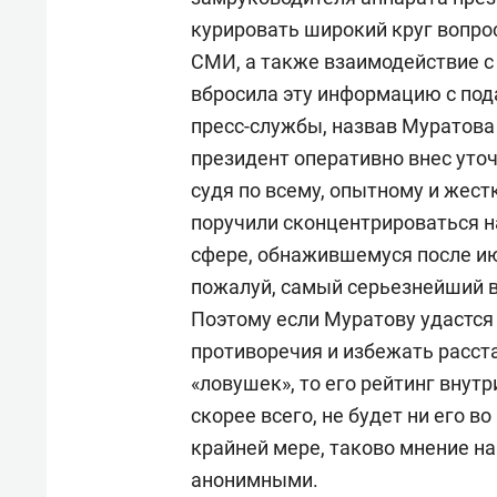
курировать широкий круг вопрос
СМИ, а также взаимодействие 
вбросила эту информацию с по
пресс-службы, назвав Муратов
президент оперативно внес уто
судя по всему, опытному и жес
поручили сконцентрироваться н
сфере, обнажившемуся после и
пожалуй, самый серьезнейший в
Поэтому если Муратову удастс
противоречия и избежать расс
«ловушек», то его рейтинг внутр
скорее всего, не будет ни его в
крайней мере, таково мнение н
анонимными.