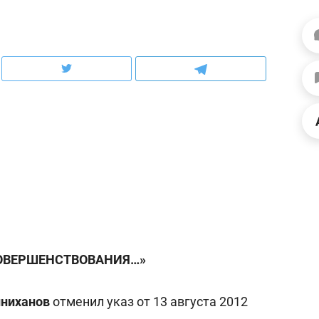
рынки, почему надо знать аксакалов и
о трехкратном росте це
чем интересен Оман?
клиентах и чудных запр
СОВЕРШЕНСТВОВАНИЯ…»
ндуем
Рекомендуем
ка, рок-концерт
«Прорывы случались к
н с чак-чаком: как
30 метров»: как «Водо
ниханов
отменил указ от 13 августа 2012
делеевске прошла
лечит подземные арте