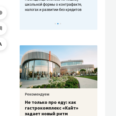
н, дотошных
школьной формы о контрафакте,
рынки, почем
осах мастеров
налогах и развитии без кредитов
чем интересе
Рекомендуем
Рекоме
аждые
Не только про еду: как
Элитн
канал»
гастрокомплекс «Кайт»
и бре
рии
задает новый ритм
гаран