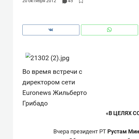
20 октября 2012
45
Во время встречи с
директором сети
Euronews
Жильберто
Грибадо
«В ЦЕЛЯХ 
Рекомендуем
Рекоме
и Face
Опыт выживания в дикой
Мекси
 будет
природе, работа
и ваго
Вчера президент РТ
Рустам Мин
ва»
с ментальным и физическим
в Мен