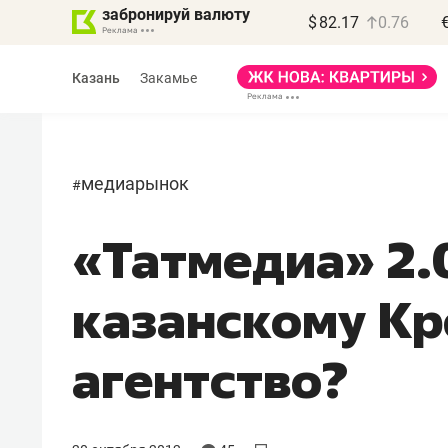
забронируй валюту
$
82.17
0.76
Казань
Закамье
медиарынок
#
«Татмедиа» 2.
казанскому К
агентство?