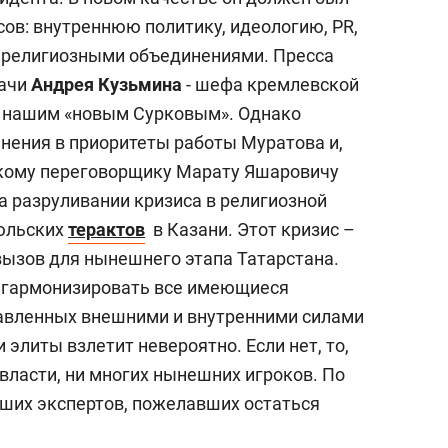
ов: внутреннюю политику, идеологию, PR,
с религиозными объединениями. Пресса
дачи
Андрея Кузьмина
- шефа кремлевской
а нашим «новым Сурковым». Однако
чнения в приоритеты работы Муратова и,
ткому переговорщику Марату Яшаровичу
а разруливании кризиса в религиозной
юльских
терактов
в Казани. Этот кризис –
ызов для нынешнего этапа Татарстана.
я гармонизировать все имеющиеся
тавленных внешними и внутренними силами
и элиты взлетит невероятно. Если нет, то,
о власти, ни многих нынешних игроков. По
аших экспертов, пожелавших остаться