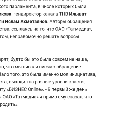
кого парламента, в числе которых были
икова
, гендиректор канала ТНВ
Ильшат
ти
Ислам Ахметзянов
. Авторы обращения
тва, ссылаясь на то, что ОАО «Татмедиа»,
том, неправомочно решать вопросы
орят, будто бы это была совсем не наша,
ряю, что мы писали письмо-обращение
ало того, это была именно моя инициатива,
ста, выходил на разные уровни власти, -
у «БИЗНЕС Online». - В первый же день
 ОАО «Татмедиа» я прямо ему сказал, что
родить».