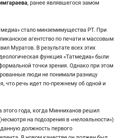
имгараева
, ранее являвшегося замом
медиа» стало минземимущества РТ. При
бликанское агентство по печати и массовым
ил Муратов. В результате всех этих
идеологическая функция «Татмедиа» были
 формальной точки зрения. Однако при этом
рованные люди не понимали разницу
я, что речь идет по-прежнему об одной и
а этого года, когда Минниханов решил
(несмотря на подозрения в «нелояльности»)
зданную должность первого
идента. В новом качестве он должен был