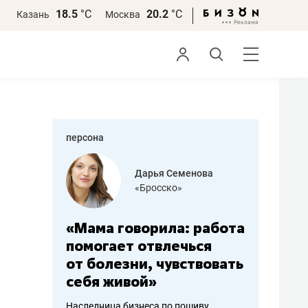
18.5
°С
20.2
°С
Казань
Москва
персона
бодец
Дарья Семенова
 решения»
«Бросско»
«Мама говорила: работа
«Не зна
вообще,
помогает отвлечься
правил,
от болезни, чувствовать
потерят
себя живой»
полгода
ирмы
Наследница бизнеса по пошиву
Как бизнесу 