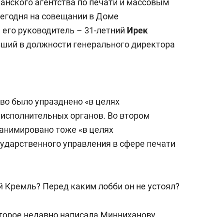
анского агентства по печати и массовым
а Героев»
Казани
егодня на совещании в Доме
 его руководитель – 31-летний
Ирек
авший в должности генерального директора
тво было упразднено «в целях
исполнительных органов. Во втором
еанимировано тоже «в целях
сударственного управления в сфере печати
 Кремль? Перед каким лобби он не устоял?
оторое недавно написала Минниханову