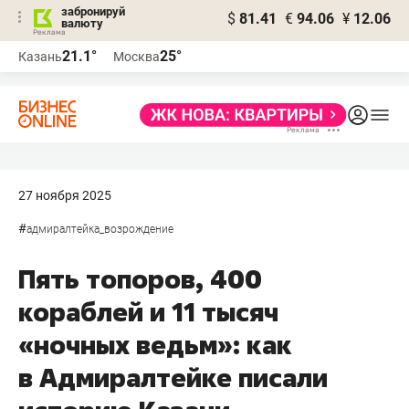
забронируй
$
81.41
€
94.06
¥
12.06
валюту
21.1°
25°
Казань
Москва
27 ноября 2025
#
адмиралтейка_возрождение
Пять топоров, 400
кораблей и 11 тысяч
«ночных ведьм»: как
в Адмиралтейке писали