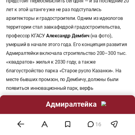
предстоит переосмыслить сегодня — и за последние 20
лет к этой штанге уже не раз подступались
архитекторы и градостроители. Одним из идеологов
территории стал завкафедрой градостроительства,
профессор КГАСУ
Александр Дембич
(на фото),
умерший в начале этого года. Его концепция развития
Адмиралтейки включала строительство 200–300 тыс.
«квадратов» жилья к 2030 году, а также
благоустройство парка «Старое русло Казанки». На
месте бывших промзон, по Дембичу, должны были
появиться инновационный парк, верфь
малотоннажного судостроения, зона туристического
Адмиралтейка
обслуживания и другие объекты.
16