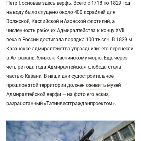
Петр I, основав здесь верфь. Всего с 1718 по 1829 год
на воду было спущено около 400 кораблей для
Волжской, Каспийской и Азовской флотилий, а
численность рабочих Адмиралтейства к концу XVIII
века в России достигала порядка 100 тысяч. В 1829-м
Казанское адмиралтейство упразднили: его перенесли
в Астрахань, ближе к Каспийскому морю. Еще через
четыре года года Адмиралтейская слобода стала
частью Казани. В наши дни судостроительное
прошлое этой территории должен
оживить
музей
Адмиралтейской верфи — на фото его эскиз,
разработанный «Татинвестгражданпроектом».