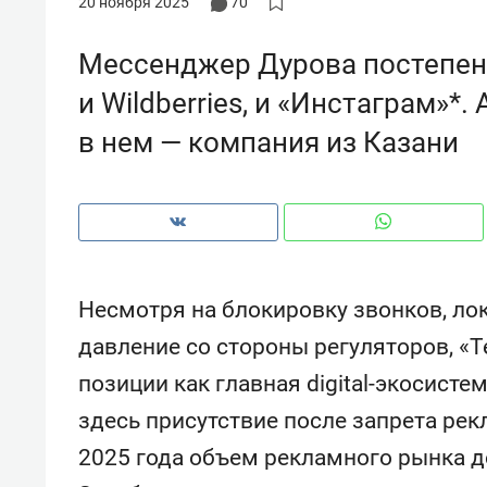
20 ноября 2025
70
рынки, почему надо знать аксакал
чем интересен Оман?
Мессенджер Дурова постепен
и Wildberries, и «Инстаграм»*
в нем — компания из Казани
Несмотря на блокировку звонков, ло
давление со стороны регуляторов, «
позиции как главная digital-экосист
Рекомендуем
Рекоме
здесь присутствие после запрета рек
Как ГК «МИР ГРУПП» и ВТБ
150 ка
создают оазис жилого
ID вме
2025 года объем рекламного рынка д
комфорта под Казанью
безоп