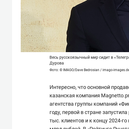
Весь русскоязычный мир сидит в «Телег
Дурова
Фото: © IMAGO/Dave Bedrosian / imago-images.d
Интересно, что основной продав
казанская компания Magnetto.pro
агентства группы компаний «Фик
году, первой в стране запустила
тыс. клиентов и к концу 2024-г
млрд рублей. В «Рейтинге Рунет