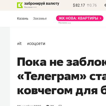
забронируй валюту
$
82.17
0.76
Казань
Закамье
it
соцсети
#
#
Пока не забло
Василь Мазитов
МАРТ
«Телеграм» ст
«Не зная местных
правил, бизнес может
ковчегом для 
потерять минимум
полгода»
Как бизнесу выйти на зарубежные