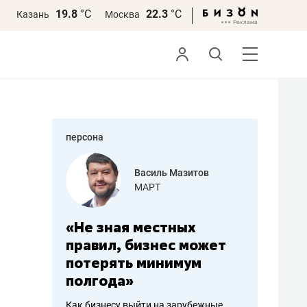
19.8
°С
22.3
°С
Казань
Москва
персона
еменова
Василь Мазитов
»
МАРТ
а: работа
«Не зная местных
«Мне лу
ечься
правил, бизнес может
не зара
вствовать
потерять минимум
чем пот
полгода»
репутац
пошиву
Как бизнесу выйти на зарубежные
Владелец от