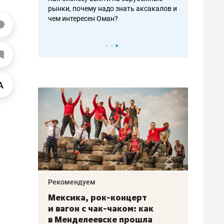
рафакте,
рынки, почему надо знать аксакалов и
о трехкратно
кредитов
чем интересен Оман?
клиентах и ч
Рекомендуем
Рекоме
ой
Мексика, рок-концерт
«Прор
и вагон с чак-чаком: как
30 ме
еским
в Менделеевске прошла
лечит