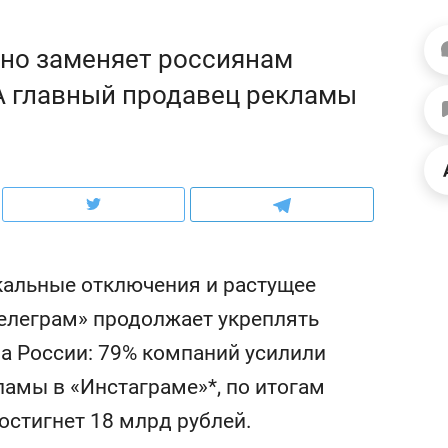
ов и
о трехкратном росте цен, дотошных
школьной формы о конт
клиентах и чудных запросах мастеров
налогах и развитии без 
но заменяет россиянам
. А главный продавец рекламы
кальные отключения и растущее
Телеграм» продолжает укреплять
ема России: 79% компаний усилили
ндуем
Рекомендуем
ламы в «Инстаграме»*, по итогам
мер до квартиры и Face
Опыт выживания в дик
сто ключа: какой будет
природе, работа
остигнет 18 млрд рублей.
асность в ЖК «Нова»
с ментальным и физич