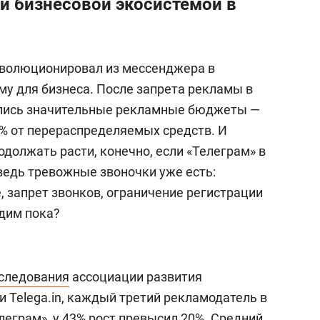
ой бизнесовой экосистемой в
эволюционировал из мессенджера в
у для бизнеса. После запрета рекламы в
лись значительные рекламные бюджеты —
% от перераспределяемых средств. И
родолжать расти, конечно, если «Телеграм» в
ведь тревожные звоночки уже есть:
, запрет звонков, ограничение регистрации
идим пока?
следования
ассоциации развития
 Telega.in, каждый третий рекламодатель в
леграм», у 43% рост превысил 20%. Средний